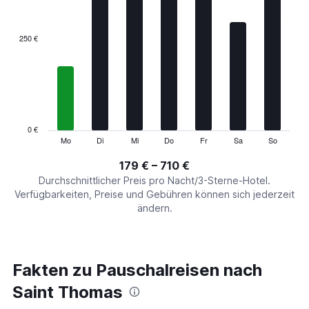
axis
displaying
categories.
250 €
Range:
7
categories.
The
chart
has
1
0 €
Y
Mo
Di
Mi
Do
Fr
Sa
So
End
of
axis
interactive
179 € – 710 €
displaying
chart
values.
Durchschnittlicher Preis pro Nacht/3-Sterne-Hotel.
Range:
Verfügbarkeiten, Preise und Gebühren können sich jederzeit
0
ändern.
to
750.
Fakten zu Pauschalreisen nach
Saint Thomas