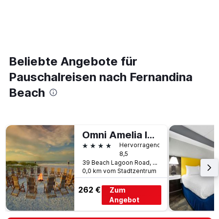
Beliebte Angebote für
Pauschalreisen nach Fernandina
Beach
Omni Amelia Island Resort & Spa
4 Sterne
Hervorragend
8,5
39 Beach Lagoon Road, Fernandina Beach, FL, USA
0,0 km vom Stadtzentrum
262 €
Zum
Angebot