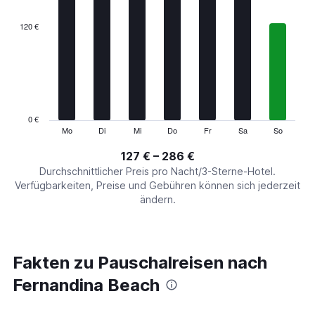
displaying
categories.
120 €
Range:
7
categories.
The
chart
has
1
0 €
Y
Mo
Di
Mi
Do
Fr
Sa
So
End
of
axis
interactive
127 € – 286 €
displaying
chart
values.
Durchschnittlicher Preis pro Nacht/3-Sterne-Hotel.
Range:
Verfügbarkeiten, Preise und Gebühren können sich jederzeit
0
ändern.
to
360.
Fakten zu Pauschalreisen nach
Fernandina Beach