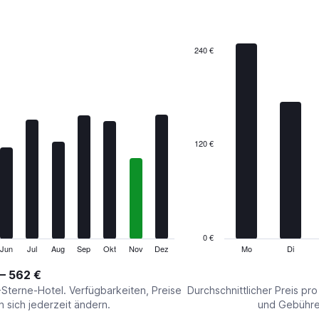
7
bars.
The
240 €
chart
has
1
X
axis
displaying
categories.
120 €
Range:
7
categories.
The
chart
has
1
0 €
Y
Jun
Jul
Aug
Sep
Okt
Nov
Dez
Mo
Di
End
of
axis
interactive
 – 562 €
displaying
chart
values.
-Sterne-Hotel. Verfügbarkeiten, Preise
Durchschnittlicher Preis pr
Range:
sich jederzeit ändern.
und Gebühren
0