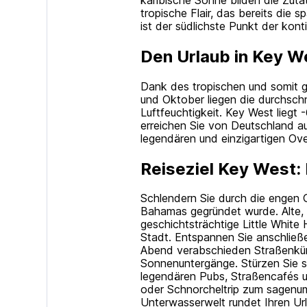
tropische Flair, das bereits die
ist der südlichste Punkt der kon
Den Urlaub in Key W
Dank des tropischen und somit ga
und Oktober liegen die durchsch
Luftfeuchtigkeit. Key West liegt
erreichen Sie von Deutschland a
legendären und einzigartigen Ov
Reiseziel Key West:
Schlendern Sie durch die engen 
Bahamas gegründet wurde. Alte, 
geschichtsträchtige Little White
Stadt. Entspannen Sie anschlie
Abend verabschieden Straßenküns
Sonnenuntergänge. Stürzen Sie si
legendären Pubs, Straßencafés u
oder Schnorcheltrip zum sagenu
Unterwasserwelt rundet Ihren Ur