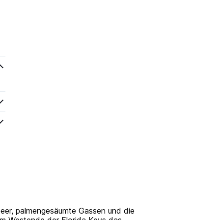
 Meer, palmengesäumte Gassen und die
 am Westende der Florida Keys das