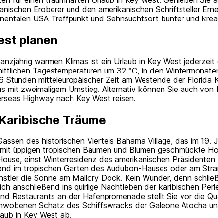
 spanischen Eroberer und den amerikanischen Schriftsteller E
tinentalen USA Treffpunkt und Sehnsuchtsort bunter und krea
est planen
nzjährig warmen Klimas ist ein Urlaub in Key West jederzei
nittlichen Tagestemperaturen um 32 °C, in den Wintermonat
 -6 Stunden mitteleuropäischer Zeit am Westende der Florida 
us mit zweimaligem Umstieg. Alternativ können Sie auch von
erseas Highway nach Key West reisen.
 Karibische Träume
Gassen des historischen Viertels Bahama Village, das im 19.
mit üppigen tropischen Bäumen und Blumen geschmückte Holz
 House, einst Winterresidenz des amerikanischen Präsidenten 
ßend im tropischen Garten des Audubon-Hauses oder am Stra
tler die Sonne am Mallory Dock. Kein Wunder, denn schließl
ch anschließend ins quirlige Nachtleben der karibischen Perle
nd Restaurants an der Hafenpromenade stellt Sie vor die Qua
mwobenen Schatz des Schiffswracks der Galeone Atocha und
laub in Key West ab.