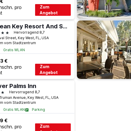
 €
hschn. pro
Zum
t
Angebot
Ocean Key Resort And Spa
terne
Hervorragend 8,7
val Street, Key West, FL, USA
km vom Stadtzentrum
Gratis WLAN
3 €
hschn. pro
Zum
t
Angebot
ver Palms Inn
terne
Hervorragend 8,7
Truman Avenue, Key West, FL, USA
km vom Stadtzentrum
Gratis WLAN
Parking
9 €
hschn. pro
Zum