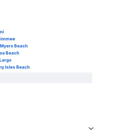
mi
ssimmee
 Myers Beach
oa Beach
Largo
y Isles Beach