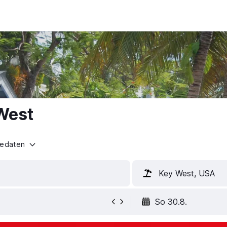
 West
sedaten
Key West, USA
So 30.8.