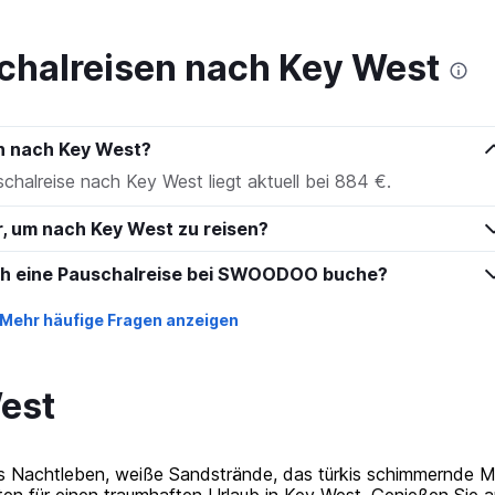
to
360.
chalreisen nach Key West
en nach Key West?
schalreise nach Key West liegt aktuell bei 884 €.
r, um nach Key West zu reisen?
ich eine Pauschalreise bei SWOODOO buche?
Mehr häufige Fragen anzeigen
West
iges Nachtleben, weiße Sandstrände, das türkis schimmernde
aten für einen traumhaften Urlaub in Key West. Genießen Sie