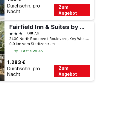
Durchschn. pro
Zum
Nacht
Angebot
Fairfield Inn & Suites by Marriott Key West
3 Sterne
Gut 7,6
2400 North Roosevelt Boulevard, Key West, FL, USA
0,0 km vom Stadtzentrum
Gratis WLAN
1.283 €
Durchschn. pro
Zum
Nacht
Angebot