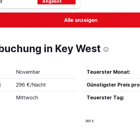
t
Angebot
Alle anzeigen
lbuchung in Key West
November
Teuerster Monat:
:
296 €/Nacht
Günstigster Preis pro
Mittwoch
Teuerster Tag:
360 €
Bar
Chart
graphic.
chart
with