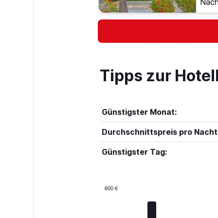
Nach
Tipps zur Hote
Günstigster Monat:
Durchschnittspreis pro Nacht
Günstigster Tag:
600 €
Bar
Chart
graphic.
chart
with