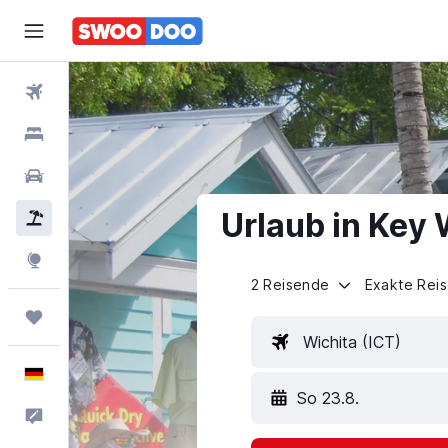
Flüge
Hotels
Mietwagen
Urlaub in Key
Pauschalreisen
Explore
2 Reisende
Exakte Rei
Trips
Wichita (ICT)
Deutsch
So 23.8.
Feedback