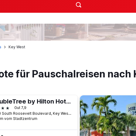
a
Key West
ote für Pauschalreisen nach
DoubleTree by Hilton Hotel Grand Key - Key West
terne
Gut 7,9
3990 South Roosevelt Boulevard, Key West, FL, USA
km vom Stadtzentrum