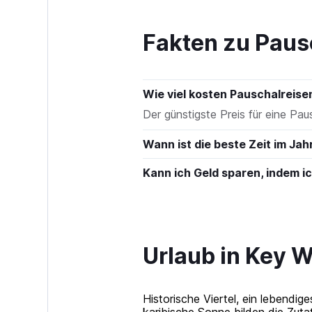
to
600.
Fakten zu Paus
Wie viel kosten Pauschalreis
Der günstigste Preis für eine Pau
Wann ist die beste Zeit im Jah
Kann ich Geld sparen, indem 
Urlaub in Key 
Historische Viertel, ein lebend
karibische Sonne bilden die Zut