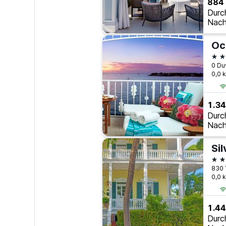
884
Durc
Nach
4 S
0 Du
0,0 
1.34
Durc
Nach
Sil
3 S
830 
0,0 
1.44
Durc