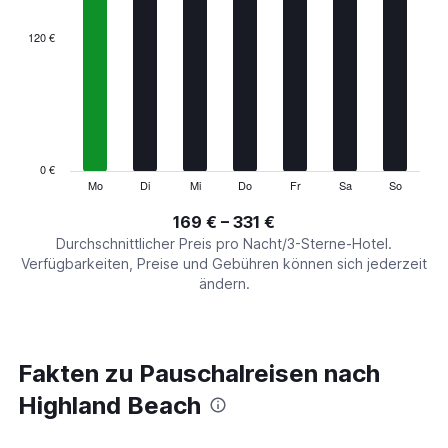
displaying
categories.
120 €
Range:
7
categories.
The
chart
has
1
0 €
Y
Mo
Di
Mi
Do
Fr
Sa
So
End
of
axis
interactive
169 € – 331 €
displaying
chart
values.
Durchschnittlicher Preis pro Nacht/3-Sterne-Hotel.
Range:
Verfügbarkeiten, Preise und Gebühren können sich jederzeit
0
ändern.
to
360.
Fakten zu Pauschalreisen nach
Highland Beach