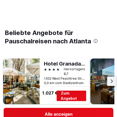
Beliebte Angebote für
Pauschalreisen nach Atlanta
Hotel Granada, a Member of Design Hotels
4 Sterne
Hervorragend
8,7
1302 West Peachtree Street Northwest, Atlanta, GA, USA
0,0 km vom Stadtzentrum
1.027 €
Zum
Angebot
Alle anzeigen