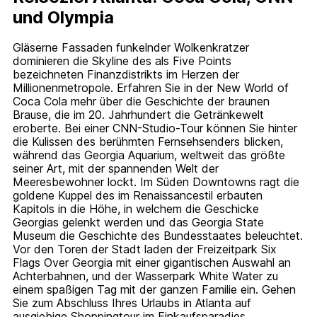
und Olympia
Gläserne Fassaden funkelnder Wolkenkratzer
dominieren die Skyline des als Five Points
bezeichneten Finanzdistrikts im Herzen der
Millionenmetropole. Erfahren Sie in der New World of
Coca Cola mehr über die Geschichte der braunen
Brause, die im 20. Jahrhundert die Getränkewelt
eroberte. Bei einer CNN-Studio-Tour können Sie hinter
die Kulissen des berühmten Fernsehsenders blicken,
während das Georgia Aquarium, weltweit das größte
seiner Art, mit der spannenden Welt der
Meeresbewohner lockt. Im Süden Downtowns ragt die
goldene Kuppel des im Renaissancestil erbauten
Kapitols in die Höhe, in welchem die Geschicke
Georgias gelenkt werden und das Georgia State
Museum die Geschichte des Bundesstaates beleuchtet.
Vor den Toren der Stadt laden der Freizeitpark Six
Flags Over Georgia mit einer gigantischen Auswahl an
Achterbahnen, und der Wasserpark White Water zu
einem spaßigen Tag mit der ganzen Familie ein. Gehen
Sie zum Abschluss Ihres Urlaubs in Atlanta auf
ausgiebige Shoppingtour im Einkaufsparadies