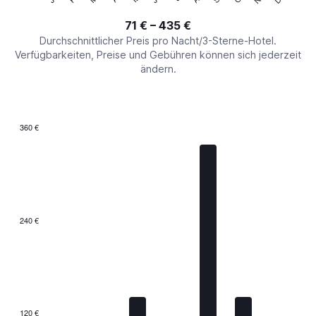
of
axis
interactive
71 € – 435 €
displaying
chart
values.
Durchschnittlicher Preis pro Nacht/3-Sterne-Hotel.
Range:
Verfügbarkeiten, Preise und Gebühren können sich jederzeit
0
ändern.
to
600.
360 €
Bar
Chart
graphic.
chart
with
7
bars.
The
240 €
chart
has
1
X
axis
displaying
categories.
120 €