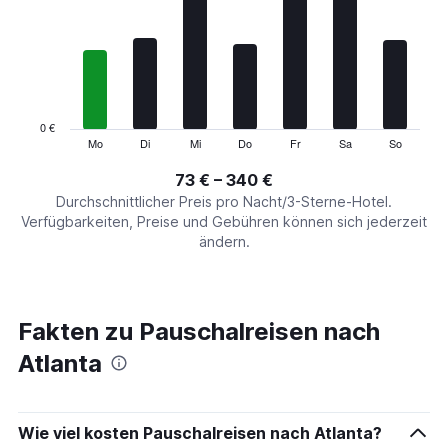
Range:
7
categories.
The
chart
has
1
0 €
Y
Mo
Di
Mi
Do
Fr
Sa
So
End
of
axis
interactive
73 € – 340 €
displaying
chart
values.
Durchschnittlicher Preis pro Nacht/3-Sterne-Hotel.
Range:
Verfügbarkeiten, Preise und Gebühren können sich jederzeit
0
ändern.
to
360.
Fakten zu Pauschalreisen nach
Atlanta
Wie viel kosten Pauschalreisen nach Atlanta?