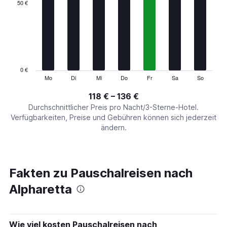
categories.
50 €
Range:
7
categories.
The
chart
has
1
0 €
Y
Mo
Di
Mi
Do
Fr
Sa
So
End
of
axis
interactive
118 € – 136 €
displaying
chart
values.
Durchschnittlicher Preis pro Nacht/3-Sterne-Hotel.
Range:
Verfügbarkeiten, Preise und Gebühren können sich jederzeit
0
ändern.
to
150.
Fakten zu Pauschalreisen nach
Alpharetta
Wie viel kosten Pauschalreisen nach