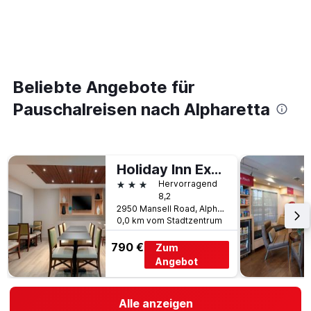
Beliebte Angebote für
Pauschalreisen nach Alpharetta
Holiday Inn Express Alpharetta - Roswell By IHG
3 Sterne
Hervorragend
8,2
2950 Mansell Road, Alpharetta, GA, USA
0,0 km vom Stadtzentrum
790 €
Zum
Angebot
Alle anzeigen