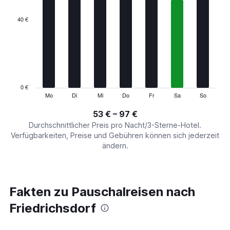
displaying
categories.
40 €
Range:
7
categories.
The
chart
has
1
0 €
Y
Mo
Di
Mi
Do
Fr
Sa
So
End
of
axis
interactive
53 € – 97 €
displaying
chart
values.
Durchschnittlicher Preis pro Nacht/3-Sterne-Hotel.
Range:
Verfügbarkeiten, Preise und Gebühren können sich jederzeit
0
ändern.
to
120.
Fakten zu Pauschalreisen nach
Friedrichsdorf