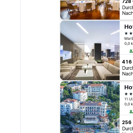
728 
Durc
Nach
Hot
4 S
Marša
0,0 
416
Durc
Nach
Ho
4 S
11 Ul
0,0 
256
Durc