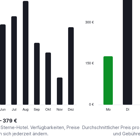
7
bars.
The
300 €
chart
has
1
X
axis
displaying
categories.
150 €
Range:
7
categories.
The
chart
has
1
0 €
Y
Jun
Jul
Aug
Sep
Okt
Nov
Dez
Mo
Di
End
of
axis
interactive
– 379 €
displaying
chart
values.
-Sterne-Hotel. Verfügbarkeiten, Preise
Durchschnittlicher Preis pr
Range:
sich jederzeit ändern.
und Gebühren
0