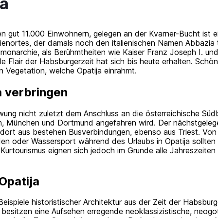
ja
nen gut 11.000 Einwohnern, gelegen an der Kvarner-Bucht ist ei
ienortes, der damals noch den italienischen Namen Abbazia t
onarchie, als Berühmtheiten wie Kaiser Franz Joseph I. und 
le Flair der Habsburgerzeit hat sich bis heute erhalten. Schö
 Vegetation, welche Opatija einrahmt.
a verbringen
wung nicht zuletzt dem Anschluss an die österreichische Süd
n, München und Dortmund angefahren wird. Der nächstgelege
 dort aus bestehen Busverbindungen, ebenso aus Triest. Von 
n oder Wassersport während des Urlaubs in Opatija sollten
Kurtourismus eignen sich jedoch im Grunde alle Jahreszeiten 
Opatija
eispiele historistischer Architektur aus der Zeit der Habsburg
besitzen eine Aufsehen erregende neoklassizistische, neogo