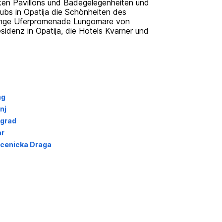
cken Pavillons und Badegelegenheiten und
ubs in Opatija die Schönheiten des
 lange Uferpromenade Lungomare von
esidenz in Opatija, die Hotels Kvarner und
ag
nj
igrad
ar
cenicka Draga