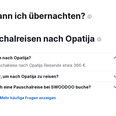
to
450.
kann ich übernachten?
chalreisen nach Opatija
n nach Opatija?
schalreise nach Opatija Reisende etwa 366 €.
r, um nach Opatija zu reisen?
ich eine Pauschalreise bei SWOODOO buche?
Mehr häufige Fragen anzeigen