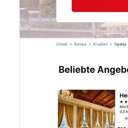
Urlaub
Europa
Kroatien
Opatija
Beliebte Angeb
He
4 S
Marša
0,0 