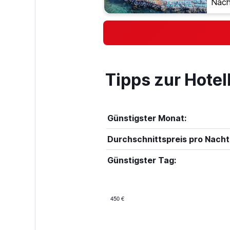
Nach
Tipps zur Hotel
Günstigster Monat:
Durchschnittspreis pro Nacht
Günstigster Tag:
450 €
Bar
Chart
graphic.
chart
with