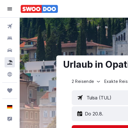
Flüge
Hotels
Mietwagen
Urlaub in Opat
Pauschalreisen
Explore
2 Reisende
Exakte Rei
Trips
Tulsa (TUL)
Deutsch
Do 20.8.
Feedback