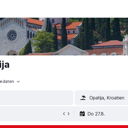
ija
sedaten
Opatija, Kroatien
Do 27.8.