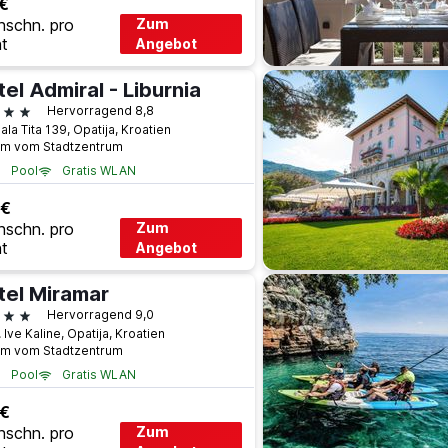
€
hschn. pro
Zum
t
Angebot
el Admiral - Liburnia
terne
Hervorragend 8,8
la Tita 139, Opatija, Kroatien
km vom Stadtzentrum
Pool
Gratis WLAN
 €
hschn. pro
Zum
t
Angebot
tel Miramar
terne
Hervorragend 9,0
. Ive Kaline, Opatija, Kroatien
km vom Stadtzentrum
Pool
Gratis WLAN
 €
hschn. pro
Zum