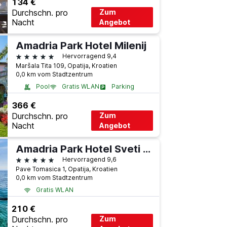
134 €
Durchschn. pro
Zum
Nacht
Angebot
Amadria Park Hotel Milenij
5 Sterne
Hervorragend 9,4
Maršala Tita 109, Opatija, Kroatien
0,0 km vom Stadtzentrum
Pool
Gratis WLAN
Parking
366 €
Durchschn. pro
Zum
Nacht
Angebot
Amadria Park Hotel Sveti Jakov
5 Sterne
Hervorragend 9,6
Pave Tomasica 1, Opatija, Kroatien
0,0 km vom Stadtzentrum
Gratis WLAN
210 €
Durchschn. pro
Zum