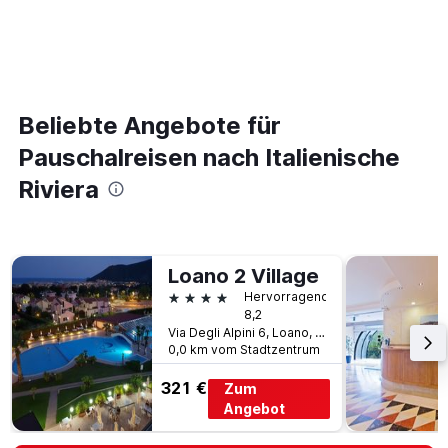
Beliebte Angebote für
Pauschalreisen nach Italienische
Riviera
Loano 2 Village
4 Sterne
Hervorragend
8,2
Via Degli Alpini 6, Loano, Savona, Italien
0,0 km vom Stadtzentrum
321 €
Zum
Angebot