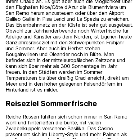
Ihrem Urlaub an. Es gibt aber auch die Möglichkeit über
den Flughafen Nice/Côte d'Azur die Blumenriviera um
San Remo herum anzusteuern oder über den Airport
Galileo Galilei in Pisa Lerici und La Spezia zu erreichen.
Das Eisenbahnnetz an der Küste ist sehr gut ausgebaut.
Obwohl zur Jahrhundertwende noch Winterfrische für
Adelige und Künstler aus dem Norden, ist Ligurien heute
Ganzjahresreiseziel mit den Schwerpunkten Frühjahr
und Sommer. Aber auch im Herbst stehen
Bougainvilleen und Oleander noch in Blüte. Man
befindet sich in der mitteleuropäischen Zeitzone und
kann sich über mehr als 300 Sonnentage im Jahr
freuen. In den Städten werden im Sommer
Temperaturen bis über dreißig Grad erreicht, direkt am
Meer und in den höher gelegenen Felsendörfern im
Hinterland ist es milder.
Reiseziel Sommerfrische
Reiche Russen fühlten sich schon immer in San Remo
wohl und hinterließen die bunte, mit vielen
Zwiebelkuppeln versehene Basilika. Das Casino
präsentiert sich im Liberty-Style und mehr Palmen als