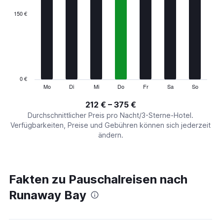
displaying
categories.
150 €
Range:
7
categories.
The
chart
has
1
0 €
Y
Mo
Di
Mi
Do
Fr
Sa
So
End
of
axis
interactive
212 € – 375 €
displaying
chart
values.
Durchschnittlicher Preis pro Nacht/3-Sterne-Hotel.
Range:
Verfügbarkeiten, Preise und Gebühren können sich jederzeit
0
ändern.
to
450.
Fakten zu Pauschalreisen nach
Runaway Bay