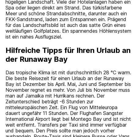
hügeligen Landschaft. Viele der Hotelanlagen haben ein
Spa oder liegen direkt am Strand. Das türkisfarbene
Meer und schöne Strandabschnitte, darunter auch ein
FKK-Sandstrand, laden zum Entspannen ein. Prägend
für das Landschaftsbild ist auch das satte Grün eines
weitläufigen Golfplatzes. Ein spannendes Höhlensystem
ist ein nahes Ausflugsziel.
Hilfreiche Tipps für Ihren Urlaub an
der Runaway Bay
Das tropische Klima ist mit durchschnittlich 28 °C warm.
Die beste Reisezeit für einen Urlaub an der Runaway
Bay ist Dezember bis April. Mai, Juni und September bis
November regnet es mehr. Von Juli bis November muss
man auf Jamaika mit Hurrikans rechnen. Der
Zeitunterschied beträgt -6 Stunden zur
mitteleuropäischen Zeit. Ein Flug von Mitteleuropa
dauert ungefähr 11 Stunden. Der Flughafen Sangster
International Airport liegt bei Montego Bay und ist nicht
weit entfernt. Transfers per Taxi sind immer verfügbar
und bequem. Den Preis sollte man jedoch vorher
aushandeln. Route-Taxis sind kleinere Busse oder Vans