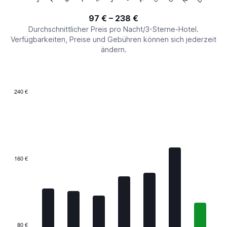
of
axis
interactive
97 € – 238 €
displaying
chart
values.
Durchschnittlicher Preis pro Nacht/3-Sterne-Hotel.
Range:
Verfügbarkeiten, Preise und Gebühren können sich jederzeit
0
ändern.
to
300.
240 €
Bar
Chart
graphic.
chart
with
7
bars.
The
160 €
chart
has
1
X
axis
displaying
categories.
80 €