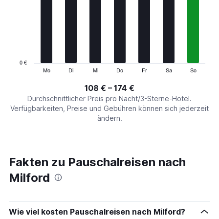
Range:
7
categories.
The
chart
has
1
0 €
Y
Mo
Di
Mi
Do
Fr
Sa
So
End
of
axis
interactive
108 € – 174 €
displaying
chart
values.
Durchschnittlicher Preis pro Nacht/3-Sterne-Hotel.
Range:
Verfügbarkeiten, Preise und Gebühren können sich jederzeit
0
ändern.
to
240.
Fakten zu Pauschalreisen nach
Milford
Wie viel kosten Pauschalreisen nach Milford?