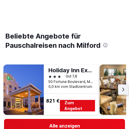
Beliebte Angebote für
Pauschalreisen nach Milford
Holiday Inn Express Boston-Milford By IHG
3 Sterne
Gut 7,8
50 Fortune Boulevard, Milford, MA, USA
0,0 km vom Stadtzentrum
821 €
Zum
Angebot
Alle anzeigen