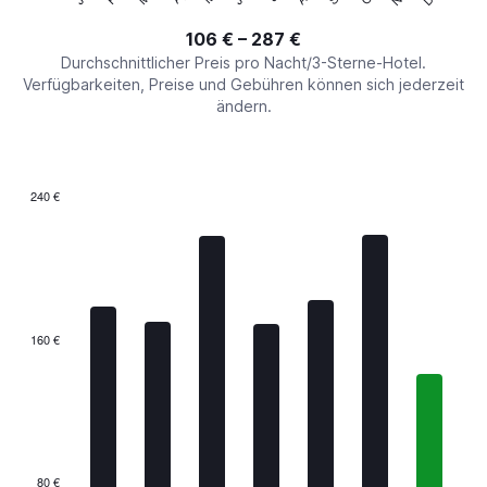
of
axis
interactive
106 € – 287 €
displaying
chart
values.
Durchschnittlicher Preis pro Nacht/3-Sterne-Hotel.
Range:
Verfügbarkeiten, Preise und Gebühren können sich jederzeit
0
ändern.
to
360.
240 €
Bar
Chart
graphic.
chart
with
7
bars.
The
160 €
chart
has
1
X
axis
displaying
categories.
80 €