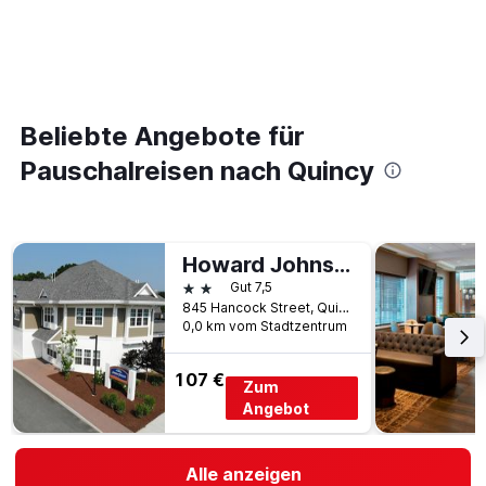
Beliebte Angebote für
Pauschalreisen nach Quincy
Howard Johnson by Wyndham Quincy/Boston
2 Sterne
Gut 7,5
845 Hancock Street, Quincy, MA, USA
0,0 km vom Stadtzentrum
107 €
Zum
Angebot
Alle anzeigen