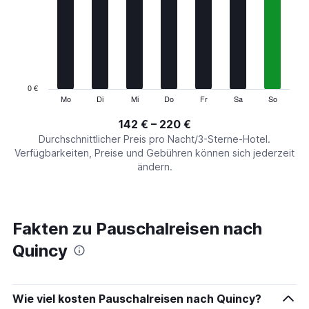
Range:
7
categories.
The
chart
has
1
0 €
Y
Mo
Di
Mi
Do
Fr
Sa
So
End
of
axis
interactive
142 € – 220 €
displaying
chart
values.
Durchschnittlicher Preis pro Nacht/3-Sterne-Hotel.
Range:
Verfügbarkeiten, Preise und Gebühren können sich jederzeit
0
ändern.
to
240.
Fakten zu Pauschalreisen nach
Quincy
Wie viel kosten Pauschalreisen nach Quincy?