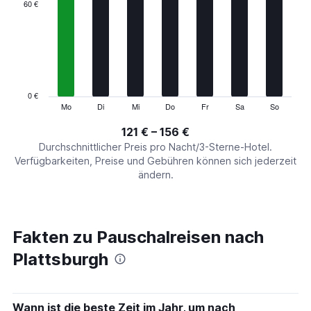
categories.
60 €
Range:
7
categories.
The
chart
has
1
0 €
Y
Mo
Di
Mi
Do
Fr
Sa
So
End
of
axis
interactive
121 € – 156 €
displaying
chart
values.
Durchschnittlicher Preis pro Nacht/3-Sterne-Hotel.
Range:
Verfügbarkeiten, Preise und Gebühren können sich jederzeit
0
ändern.
to
180.
Fakten zu Pauschalreisen nach
Plattsburgh
Wann ist die beste Zeit im Jahr, um nach