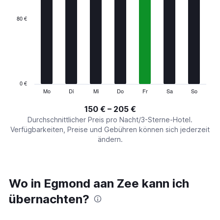
displaying
categories.
80 €
Range:
7
categories.
The
chart
has
1
0 €
Y
Mo
Di
Mi
Do
Fr
Sa
So
End
of
axis
interactive
150 € – 205 €
displaying
chart
values.
Durchschnittlicher Preis pro Nacht/3-Sterne-Hotel.
Range:
Verfügbarkeiten, Preise und Gebühren können sich jederzeit
0
ändern.
to
240.
Wo in Egmond aan Zee kann ich
übernachten?