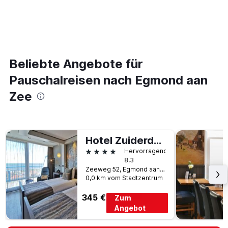
Beliebte Angebote für
Pauschalreisen nach Egmond aan
Zee
Hotel Zuiderduin
4 Sterne
Hervorragend
8,3
Zeeweg 52, Egmond aan Zee, Provinz Nordholland, Niederlande
0,0 km vom Stadtzentrum
345 €
Zum
Angebot