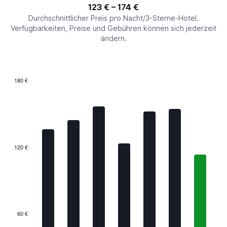
interactive
123 € – 174 €
displaying
chart
values.
Durchschnittlicher Preis pro Nacht/3-Sterne-Hotel.
Range:
Verfügbarkeiten, Preise und Gebühren können sich jederzeit
0
ändern.
to
240.
180 €
Bar
Chart
graphic.
chart
with
7
bars.
The
120 €
chart
has
1
X
axis
displaying
categories.
60 €
Range: