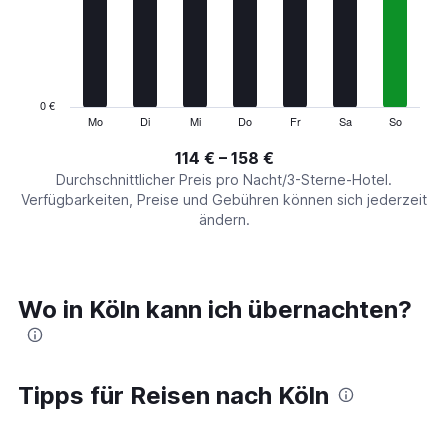
7
categories.
The
chart
has
1
0 €
Y
Mo
Di
Mi
Do
Fr
Sa
So
End
of
axis
interactive
114 € – 158 €
displaying
chart
values.
Durchschnittlicher Preis pro Nacht/3-Sterne-Hotel.
Range:
Verfügbarkeiten, Preise und Gebühren können sich jederzeit
0
ändern.
to
180.
Wo in Köln kann ich übernachten?
Tipps für Reisen nach Köln