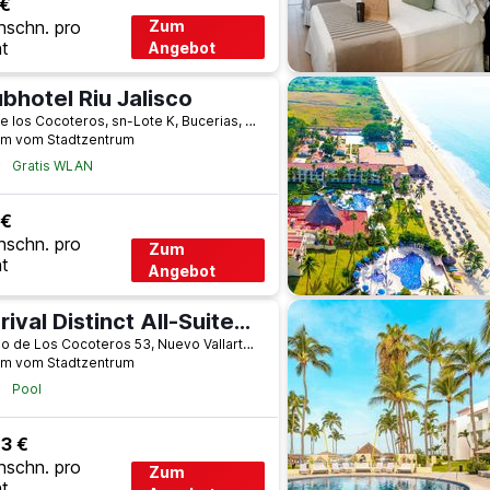
 €
hschn. pro
Zum
t
Angebot
bhotel Riu Jalisco
Av. De los Cocoteros, sn-Lote K, Bucerias, Nayarit, Mexiko
km vom Stadtzentrum
Gratis WLAN
 €
hschn. pro
Zum
t
Angebot
Marival Distinct All-Suites & World Spa Handwritten Collection
Paseo de Los Cocoteros 53, Nuevo Vallarta, Nayarit, Mexiko
km vom Stadtzentrum
Pool
3 €
hschn. pro
Zum
t