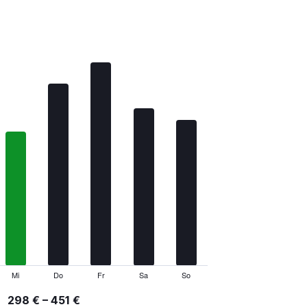
Mi
Do
Fr
Sa
So
298 € – 451 €