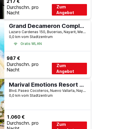
217 €
Durchschn. pro
Zum
Nacht
Angebot
Grand Decameron Complex Bucerias, A Trademark All-Inclusive Resort
Lazaro Cardenas 150, Bucerias, Nayarit, Mexiko
0,0 km vom Stadtzentrum
Gratis WLAN
987 €
Durchschn. pro
Zum
Nacht
Angebot
Marival Emotions Resort & Suites Riviera Nayarit by Mercure
Blvd. Paseo Cocoteros, Nuevo Vallarta, Nayarit, Mexiko
0,0 km vom Stadtzentrum
1.060 €
Durchschn. pro
Zum
Nacht