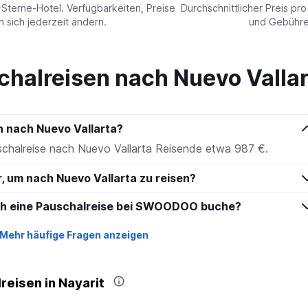
values.
-Sterne-Hotel. Verfügbarkeiten, Preise
Durchschnittlicher Preis pr
Range:
sich jederzeit ändern.
und Gebühren
0
to
600.
chalreisen nach Nuevo Vallar
n nach Nuevo Vallarta?
uschalreise nach Nuevo Vallarta Reisende etwa 987 €.
r, um nach Nuevo Vallarta zu reisen?
ich eine Pauschalreise bei SWOODOO buche?
Mehr häufige Fragen anzeigen
reisen in Nayarit