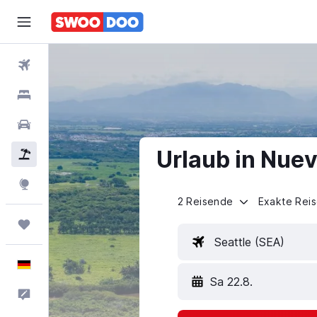
Flüge
Hotels
Mietwagen
Urlaub in Nuev
Pauschalreisen
Explore
2 Reisende
Exakte Rei
Trips
Seattle (SEA)
Deutsch
Sa 22.8.
Feedback