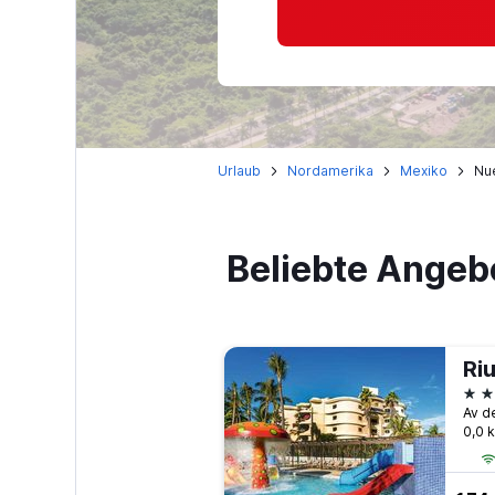
Urlaub
Nordamerika
Mexiko
Nue
Beliebte Angeb
Riu
3 S
0,0 