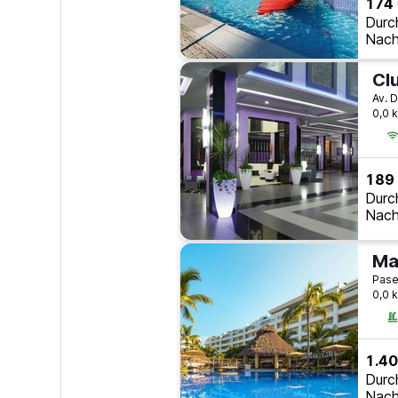
174
Durc
Nach
Clu
0,0 
189
Durc
Nach
0,0 
1.40
Durc
Nach