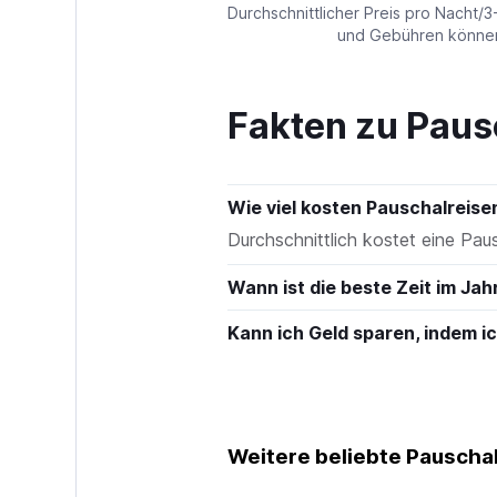
values.
Durchschnittlicher Preis pro Nacht/3
Range:
und Gebühren können 
0
to
600.
Fakten zu Paus
Wie viel kosten Pauschalreise
Durchschnittlich kostet eine Pa
Wann ist die beste Zeit im Jah
Kann ich Geld sparen, indem 
Weitere beliebte Pauschal