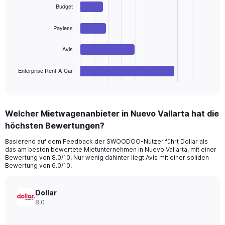
values.
with
Budget
Range:
4
bars.
0
Payless
to
The
150.
chart
Avis
has
1
Enterprise Rent-A-Car
X
End
of
axis
interactive
displaying
chart
categories.
Welcher Mietwagenanbieter in Nuevo Vallarta hat die
Range:
höchsten Bewertungen?
4
categories.
Basierend auf dem Feedback der SWOODOO-Nutzer führt Dollar als
The
das am besten bewertete Mietunternehmen in Nuevo Vallarta, mit einer
chart
Bewertung von 8.0/10. Nur wenig dahinter liegt Avis mit einer soliden
has
Bewertung von 6.0/10.
1
Y
axis
Dollar
displaying
8.0
values.
Range: