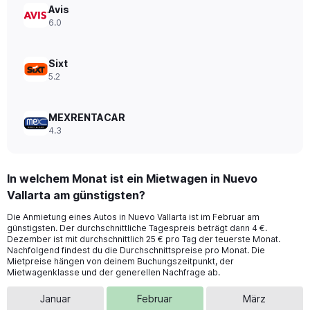
0
Avis
to
6.0
32.
Sixt
5.2
MEXRENTACAR
4.3
In welchem Monat ist ein Mietwagen in Nuevo
Vallarta am günstigsten?
Die Anmietung eines Autos in Nuevo Vallarta ist im Februar am
günstigsten. Der durchschnittliche Tagespreis beträgt dann 4 €.
Dezember ist mit durchschnittlich 25 € pro Tag der teuerste Monat.
Nachfolgend findest du die Durchschnittspreise pro Monat. Die
Mietpreise hängen von deinem Buchungszeitpunkt, der
Mietwagenklasse und der generellen Nachfrage ab.
Januar
Februar
März