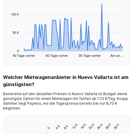
Chart
Chart
graphic.
with
91
100 €
data
points.
50 €
The
chart
has
1
0
90 Tage vorher
60 Tage vorher
30 Tage vorher
Am se…
X
End
of
axis
interactive
displaying
chart
categories.
Welcher Mietwagenanbieter in Nuevo Vallarta ist am
Range:
günstigsten?
91
categories.
Basierend auf den aktuellen Preisen in Nuevo Vallarta ist Budget deine
The
günstigste Option für einen Mietwagen mit Tarifen ab 7,72 €/Tag. Knapp
chart
dahinter liegt Payless, wo die Tagespreise bereits bei nur 8,70 €
has
beginnen.
1
Y
axis
12 €
16 €
20 €
24 €
28 €
32 €
4 €
8 €
Bar
Chart
0
displaying
graphic.
chart