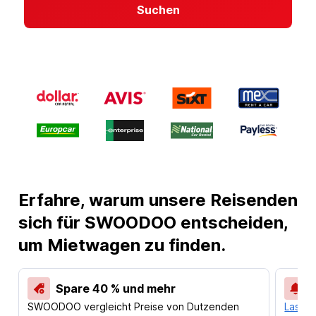
Suchen
Erfahre, warum unsere Reisenden
sich für SWOODOO entscheiden,
um Mietwagen zu finden.
Spare 40 % und mehr
SWOODOO vergleicht Preise von Dutzenden
Lass d