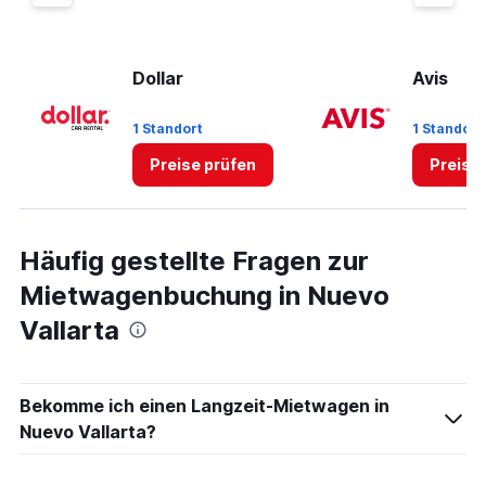
displaying
values.
Range:
0
Dollar
Avis
to
60.
1 Standort
1 Standort
Preise prüfen
Preise
Häufig gestellte Fragen zur
Mietwagenbuchung in Nuevo
Vallarta
Bekomme ich einen Langzeit-Mietwagen in
Nuevo Vallarta?