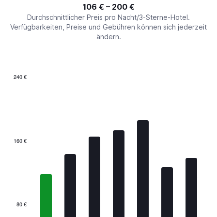
interactive
106 € – 200 €
displaying
chart
values.
Durchschnittlicher Preis pro Nacht/3-Sterne-Hotel.
Range:
Verfügbarkeiten, Preise und Gebühren können sich jederzeit
0
ändern.
to
240.
240 €
Bar
Chart
graphic.
chart
with
7
bars.
The
160 €
chart
has
1
X
axis
displaying
categories.
80 €
Range: