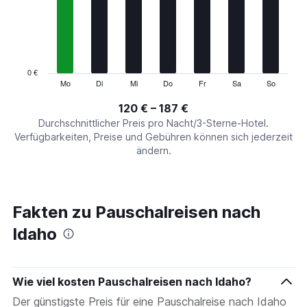
7
categories.
The
chart
has
1
0 €
Y
Mo
Di
Mi
Do
Fr
Sa
So
End
of
axis
interactive
120 € – 187 €
displaying
chart
values.
Durchschnittlicher Preis pro Nacht/3-Sterne-Hotel.
Range:
Verfügbarkeiten, Preise und Gebühren können sich jederzeit
0
ändern.
to
240.
Fakten zu Pauschalreisen nach
Idaho
Wie viel kosten Pauschalreisen nach Idaho?
Der günstigste Preis für eine Pauschalreise nach Idaho