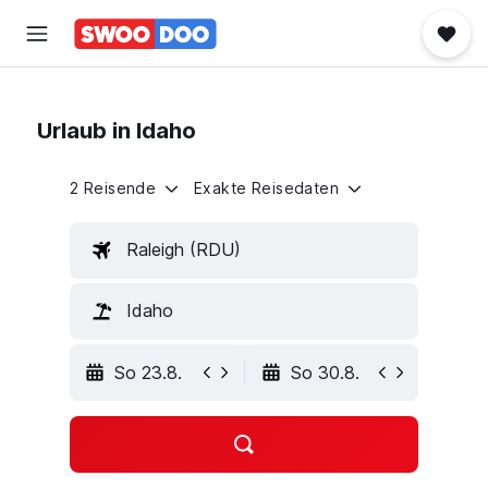
Urlaub in Idaho
2 Reisende
Exakte Reisedaten
Raleigh (RDU)
Idaho
So 23.8.
So 30.8.