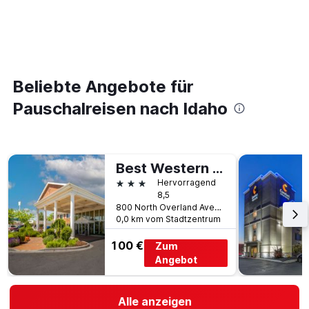
Beliebte Angebote für
Pauschalreisen nach Idaho
Best Western Plus Burley Inn & Convention Center
3 Sterne
Hervorragend
8,5
800 North Overland Avenue, Burley, ID, USA
0,0 km vom Stadtzentrum
100 €
Zum
Angebot
Alle anzeigen