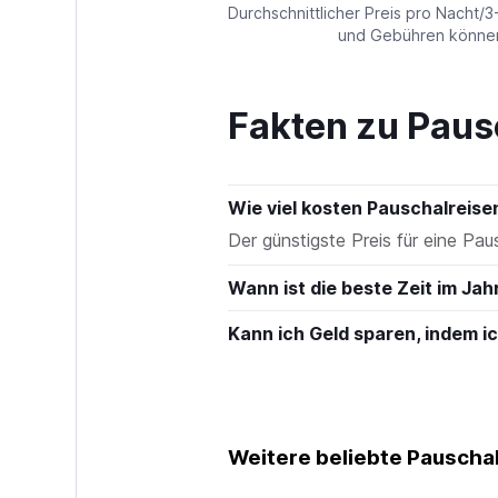
values.
Durchschnittlicher Preis pro Nacht/3
Range:
und Gebühren können 
0
to
180.
Fakten zu Paus
Wie viel kosten Pauschalreise
Der günstigste Preis für eine Paus
Wann ist die beste Zeit im Jah
Kann ich Geld sparen, indem 
Weitere beliebte Pauschal