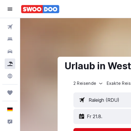
Flüge
Hotels
Mietwagen
Urlaub in West
Pauschalreisen
Explore
2 Reisende
Exakte Rei
Trips
Raleigh (RDU)
Deutsch
Fr 21.8.
Feedback