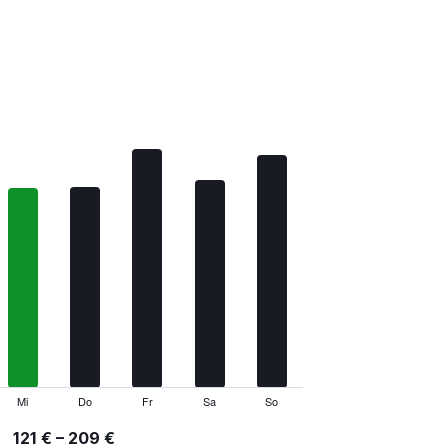
Mi
Do
Fr
Sa
So
121 € – 209 €