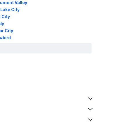
ument Valley
Lake City
 City
dy
r City
wbird