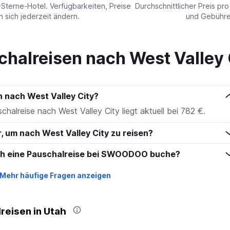
values.
-Sterne-Hotel. Verfügbarkeiten, Preise
Durchschnittlicher Preis pr
Range:
sich jederzeit ändern.
und Gebühren
0
to
240.
chalreisen nach West Valley 
n nach West Valley City?
chalreise nach West Valley City liegt aktuell bei 782 €.
r, um nach West Valley City zu reisen?
ich eine Pauschalreise bei SWOODOO buche?
Mehr häufige Fragen anzeigen
reisen in Utah