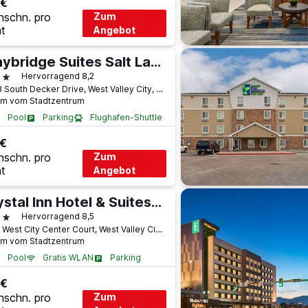
 €
hschn. pro
Zum
t
Angebot
Staybridge Suites Salt Lake-West Valley City By IHG
terne
Hervorragend 8,2
3038 South Decker Drive, West Valley City, UT, USA
km vom Stadtzentrum
Pool
Parking
Flughafen-Shuttle
 €
hschn. pro
Zum
t
Angebot
Crystal Inn Hotel & Suites - West Valley City
terne
Hervorragend 8,5
2254 West City Center Court, West Valley City, UT, USA
km vom Stadtzentrum
Pool
Gratis WLAN
Parking
 €
hschn. pro
Zum