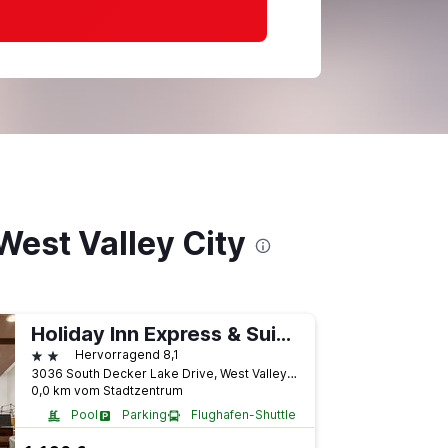
West Valley City
Holiday Inn Express & Suites Salt Lake City West Valley By IHG
2 Sterne
Hervorragend 8,1
3036 South Decker Lake Drive, West Valley City, UT, USA
0,0 km vom Stadtzentrum
Pool
Parking
Flughafen-Shuttle