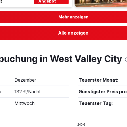
t
Angebot
Mehr anzeigen
Alle anzeigen
buchung in West Valley City
Dezember
Teuerster Monat:
:
132 €/Nacht
Günstigster Preis pro
Mittwoch
Teuerster Tag:
240 €