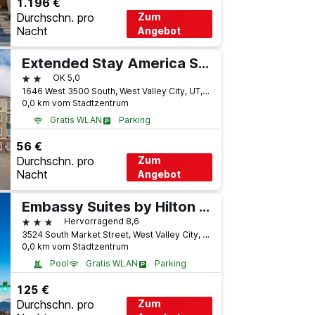
1.196 €
Durchschn. pro
Zum
Nacht
Angebot
Extended Stay America Select Suites - Salt Lake City - West Valley City
2 Sterne
OK 5,0
1646 West 3500 South, West Valley City, UT, USA
0,0 km vom Stadtzentrum
Gratis WLAN
Parking
56 €
Durchschn. pro
Zum
Nacht
Angebot
Embassy Suites by Hilton Salt Lake West Valley City
3 Sterne
Hervorragend 8,6
3524 South Market Street, West Valley City, UT, USA
0,0 km vom Stadtzentrum
Pool
Gratis WLAN
Parking
125 €
Durchschn. pro
Zum