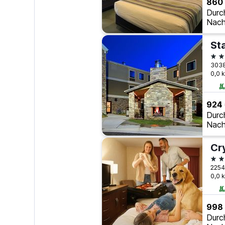
860
Durc
Nach
3 S
0,0 
924
Durc
Nach
3 S
0,0 
998
Durc