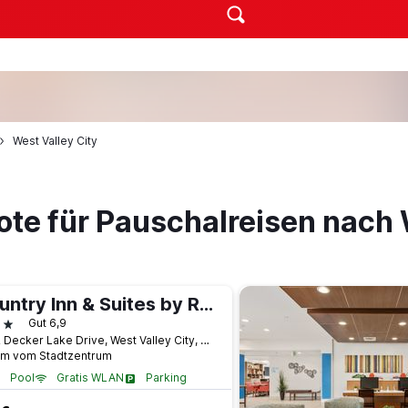
West Valley City
te für Pauschalreisen nach 
Country Inn & Suites by Radisson West Valley City
terne
Gut 6,9
3422 Decker Lake Drive, West Valley City, UT, USA
km vom Stadtzentrum
Pool
Gratis WLAN
Parking