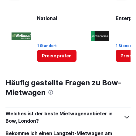
National
Enterpr
1 Standort
1 Standort
Preise prüfen
Preise
Häufig gestellte Fragen zu Bow-
Mietwagen
Welches ist der beste Mietwagenanbieter in
Bow, London?
Bekomme ich einen Langzeit-Mietwagen am