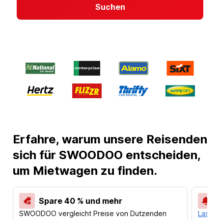
Suchen
Erfahre, warum unsere Reisenden
sich für SWOODOO entscheiden,
um Mietwagen zu finden.
Spare 40 % und mehr
SWOODOO vergleicht Preise von Dutzenden
Lass d