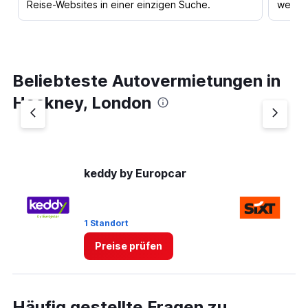
Reise-Websites in einer einzigen Suche.
werden
Beliebteste Autovermietungen in
Hackney, London
keddy by Europcar
Si
1 Standort
1 
Preise prüfen
Häufig gestellte Fragen zu