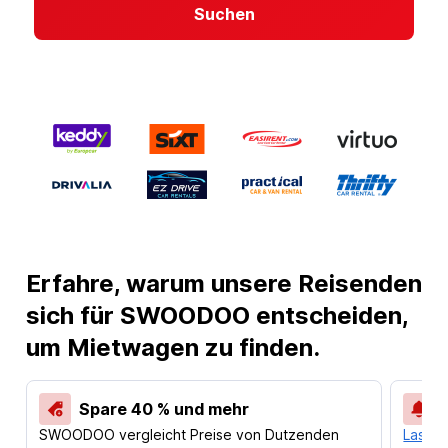
Suchen
Erfahre, warum unsere Reisenden
sich für SWOODOO entscheiden,
um Mietwagen zu finden.
Spare 40 % und mehr
SWOODOO vergleicht Preise von Dutzenden
Lass d