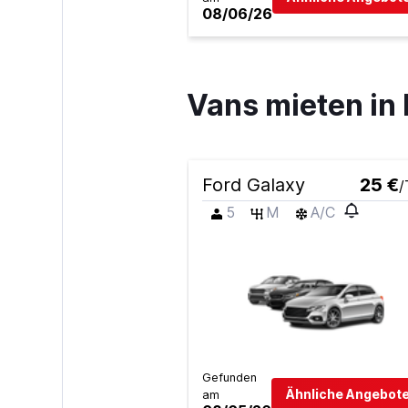
08/06/26
Vans mieten in
Ford Galaxy
25 €
/
5
M
A/C
Gefunden
Ähnliche Angebote
am