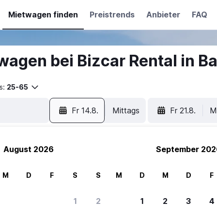
Mietwagen finden
Preistrends
Anbieter
FAQ
wagen bei Bizcar Rental in B
s:
25-65
Fr 14.8.
Mittags
Fr 21.8.
M
August 2026
September 202
M
D
F
S
S
M
D
M
D
F
ere Reisenden sich für SWOODOO ent
1
2
1
2
3
4