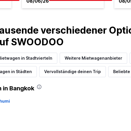
08/06/26
08/0
ausende verschiedener Optio
 auf SWOODOO
ietwagen in Stadtvierteln
Weitere Mietwagenanbieter
agen in Städten
Vervollständige deinen Trip
Beliebte
 in Bangkok
bhumi