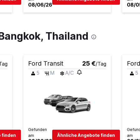
08/06/26
08/0
 Bangkok, Thailand
Ford Transit
25 €
Ford
Tag
/Tag
5
M
A/C
5
Gefunden
Gefun
 finden
Ähnliche Angebote finden
am
am