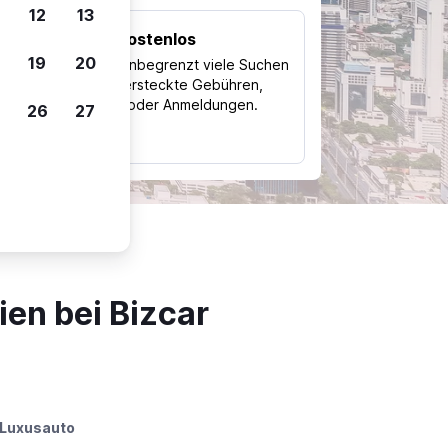
12
13
Kostenlos
Trips
19
20
Nutze unbegrenzt viele Suchen
ohne versteckte Gebühren,
ch
Kosten oder Anmeldungen.
26
27
typ
en bei Bizcar
Luxusauto