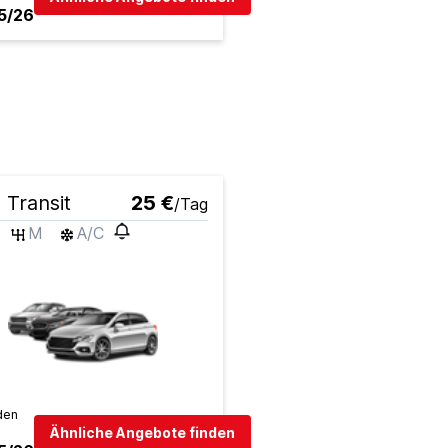
5/26
 Transit
25 €
/Tag
M
A/C
den
Ähnliche Angebote finden