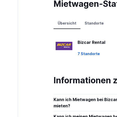
Mietwagen-Stat
axis
displaying
values.
Range:
0
Übersicht
Standorte
to
60.
Bizcar Rental
7 Standorte
Informationen 
Kann ich Mietwagen bei Bizca
mieten?
Kann ich meinen Mietwagen bei