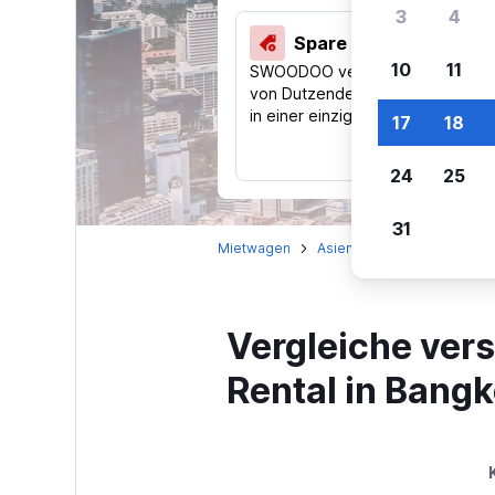
3
4
Spare 40 % und mehr
10
11
SWOODOO vergleicht Preise
von Dutzenden Reise-Websites
in einer einzigen Suche.
17
18
24
25
31
Mietwagen
Asien
Thailand
Bang
Vergleiche ver
Rental in Bangk