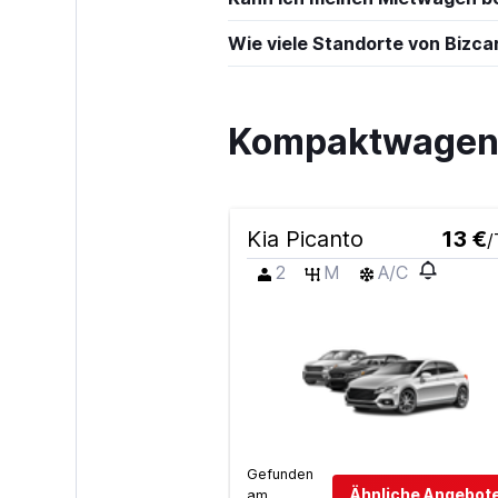
Wie viele Standorte von Bizcar
Kompaktwagen m
Kia Picanto
13 €
/
2
M
A/C
Gefunden
Ähnliche Angebote
am