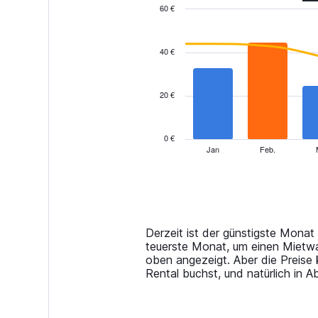
60 €
Combination
Chart
graphic.
chart
with
40 €
2
data
series.
20 €
The
chart
has
0 €
1
Jan
Feb.
End
of
X
interactive
axis
chart
displaying
categories.
Range:
14
Derzeit ist der günstigste Monat
categories.
teuerste Monat, um einen Mietwag
The
oben angezeigt. Aber die Preise
chart
Rental buchst, und natürlich in 
has
1
Y