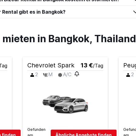
 Rental gibt es in Bangkok?
ieten in Bangkok, Thailand
Chevrolet Spark
13 €
Peu
Tag
/Tag
2
M
A/C
2
Gefunden
Gefun
 finden
Ähnliche Angebote finden
am
am