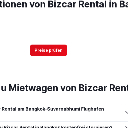
ionen von Bizcar Rental in B
Preise prüfen
zu Mietwagen von Bizcar Ren
r Rental am Bangkok-Suvarnabhumi Flughafen
 Bizcar Rental in Bangkok kostenfrei stornieren?