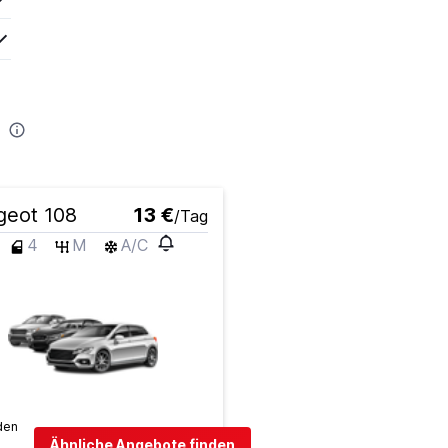
geot 108
13 €
/Tag
4
M
A/C
den
Ähnliche Angebote finden