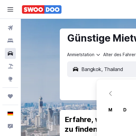
Flüge
Günstige Miet
Hotels
Mietwagen
Anmietstation
Alter des Fahrer
Pauschalreisen
Explore
Trips
M
D
Deutsch
Erfahre, warum uns
Feedback
zu finden.