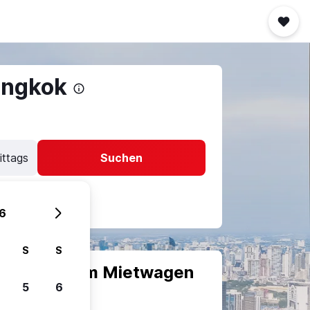
angkok
ittags
Suchen
6
S
S
scheiden, um Mietwagen
5
6