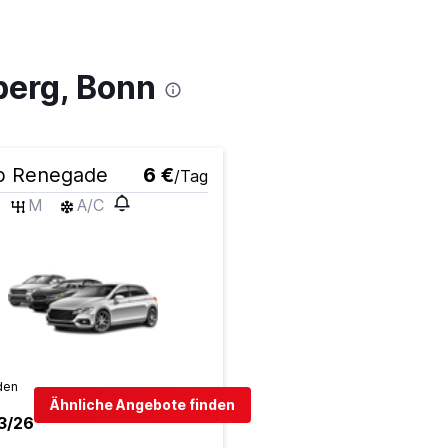
berg, Bonn
p Renegade
6 €
/Tag
M
A/C
den
Ähnliche Angebote finden
3/26