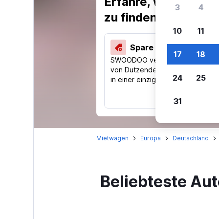
Erfahre, warum uns
3
4
zu finden.
10
11
Spare 40 % und mehr
17
18
SWOODOO vergleicht Preise
von Dutzenden Reise-Websites
24
25
in einer einzigen Suche.
31
Mietwagen
Europa
Deutschland
Beliebteste Au