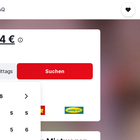
AQ
4 €
ittags
Suchen
6
S
S
5
6