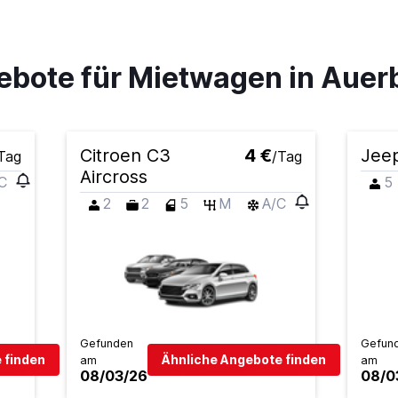
ebote für Mietwagen in Auer
Preise prüfen
Citroen C3
4 €
Jee
Tag
/Tag
Aircross
C
5
ar
2
2
5
M
A/C
Preise prüfen
Preise prüfen
Gefunden
Gefun
 finden
Ähnliche Angebote finden
am
am
08/03/26
08/0