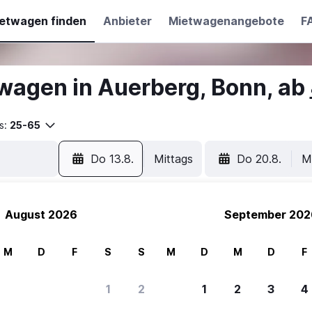
etwagen finden
Anbieter
Mietwagenangebote
F
wagen in Auerberg, Bonn, ab
s:
25-65
Do 13.8.
Mittags
Do 20.8.
M
August 2026
September 202
M
D
F
S
S
M
D
M
D
F
1
2
1
2
3
4