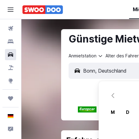
Mi
Flüge
Günstige Miet
Hotels
Mietwagen
Anmietstation
Alter des Fahrer
Pauschalreisen
Explore
Trips
M
D
Deutsch
Feedback