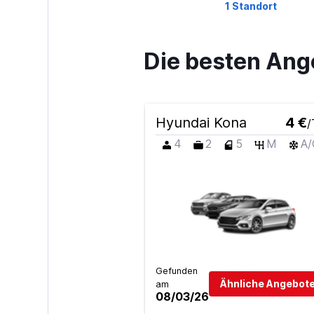
1 Standort
Die besten Ang
BUCHBINDER
1 Standort
Hyundai Kona
4 €
/
4
2
5
M
A/
Global Rent A C
1 Standort
FLIZZR
Gefunden
2 Standorte
Ähnliche Angebote
am
08/03/26