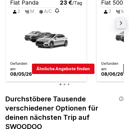
Fiat Panda
23 €
Fiat 500
/Tag
2
M
A/C
2
M
Gefunden
Gefunden
Ähnliche Angebote finden
am
am
08/05/26
08/06/26
Durchstöbere Tausende
verschiedener Optionen für
deinen nächsten Trip auf
SWOODOO