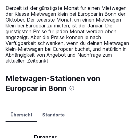
14
Derzeit ist der günstigste Monat für einen Mietwagen
categories.
der Klasse Mietwagen klein bei Europcar in Bonn der
The
Oktober. Der teuerste Monat, um einen Mietwagen
chart
klein bei Europcar zu mieten, ist der Januar. Die
has
günstigsten Preise für jeden Monat werden oben
1
angezeigt. Aber die Preise können je nach
Y
Verfügbarkeit schwanken, wenn du deinen Mietwagen
axis
klein-Mietwagen bei Europcar buchst, und natürlich in
displaying
Abhängigkeit von Angebot und Nachfrage zum
values.
aktuellen Zeitpunkt.
Range:
0
to
Mietwagen-Stationen von
90.
Europcar in Bonn
Übersicht
Standorte
Europcar