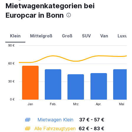
Mietwagenkategorien bei
Europcar in Bonn
Klein
Mittelgroß
Groß
SUV
Van
Luxus
90 €
Combination
Chart
graphic.
chart
with
60 €
2
data
series.
30 €
The
chart
has
0 €
1
Jan
Feb.
Mrz
Apr.
Mai
End
of
X
interactive
axis
chart
Mietwagen Klein
37 € - 57 €
displaying
categories.
Alle Fahrzeugtypen
62 € - 83 €
Range: