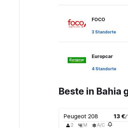
FOCO
3 Standorte
Europcar
4 Standorte
Beste in Bahia
JBrasil Rent a C
2 Standorte
Peugeot 208
13 €
/
2
M
A/C