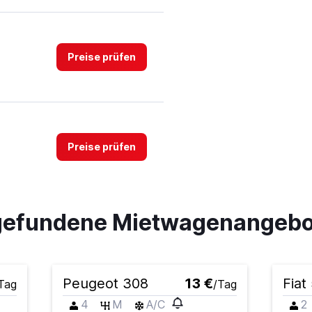
Preise prüfen
Preise prüfen
 gefundene Mietwagenangebo
ar
Preise prüfen
Peugeot 308
13 €
Fiat
Tag
/Tag
4
M
A/C
2