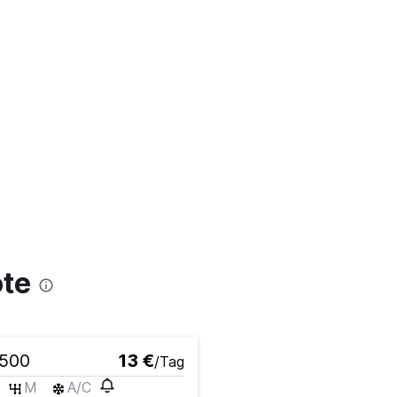
te
 500
13 €
/Tag
M
A/C