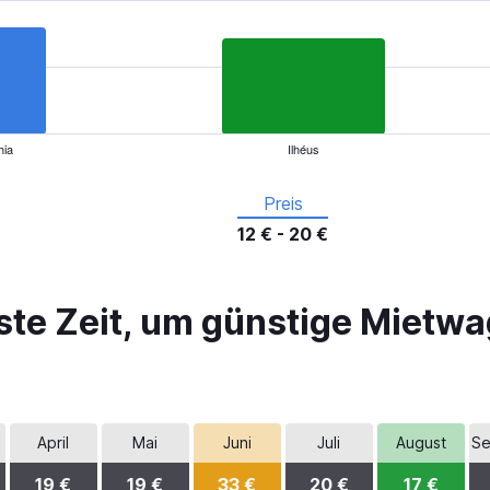
hia
Ilhéus
Preis
12 € - 20 €
ste Zeit, um günstige Mietwa
April
Mai
Juni
Juli
August
Se
19 €
19 €
33 €
20 €
17 €