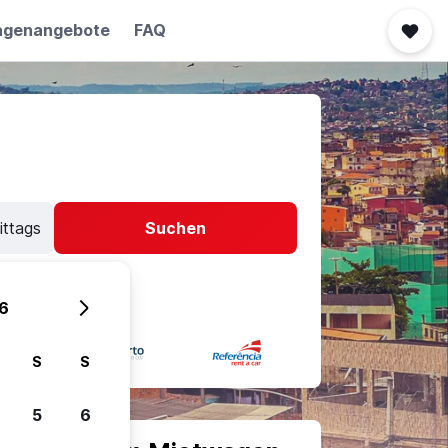
agenangebote
FAQ
ittags
Suchen
6
S
S
5
6