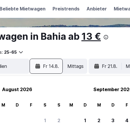
Beliebte Mietwagen
Preistrends
Anbieter
Mietw
wagen in Bahia ab
13 €
s:
25-65
Fr 14.8.
Mittags
Fr 21.8.
M
August 2026
September 202
M
D
F
S
S
M
D
M
D
F
1
2
1
2
3
4