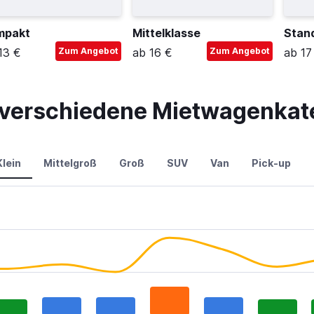
mpakt
Mittelklasse
Stan
13 €
Zum Angebot
ab 16 €
Zum Angebot
ab 17
r verschiedene Mietwagenkate
Klein
Mittelgroß
Groß
SUV
Van
Pick-up