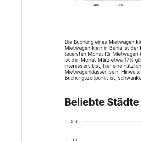
1
Jan
Feb.
End
of
X
interactive
axis
chart
displaying
categories.
Range:
14
Die Buchung eines Mietwagen klei
categories.
Mietwagen klein in Bahia ist de
The
teuersten Monat für Mietwagen k
chart
ist der Monat März etwa 17% gün
has
interessiert bist, hier eine nütz
1
Mietwagenklassen sein. Hinweis: 
Y
Buchungszeitpunkt ist, schwanke
axis
displaying
values.
Beliebte Städte
Range:
0
to
120.
24 €
Bar
Chart
graphic.
chart
with
16 €