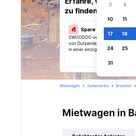
Erfahre, warum uns
3
4
zu finden.
10
11
Spare 40 % und mehr
17
18
SWOODOO vergleicht Preise
von Dutzenden Reise-Websites
24
25
in einer einzigen Suche.
31
Mietwagen
Südamerika
Brasilien
Mietwagen in B