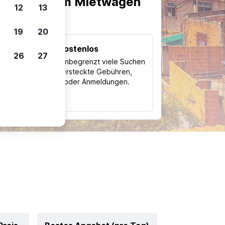
scheiden, um Mietwagen
12
13
19
20
Kostenlos
26
27
Trips
Nutze unbegrenzt viele Suchen
ohne versteckte Gebühren,
ch
Kosten oder Anmeldungen.
typ