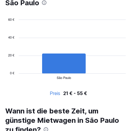
São Paulo
60 €
Bar
Chart
graphic.
chart
with
40 €
5
bars.
20 €
The
chart
has
1
0 €
São Paulo
X
End
of
axis
interactive
displaying
chart
Preis
21 € - 55 €
categories.
Range:
5
Wann ist die beste Zeit, um
categories.
The
günstige Mietwagen in São Paulo
chart
has
zu finden?