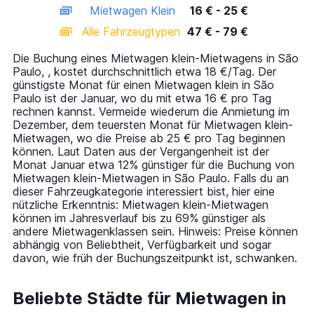
chart
Mietwagen Klein
16 € - 25 €
displaying
categories.
Alle Fahrzeugtypen
47 € - 79 €
Range:
14
Die Buchung eines Mietwagen klein-Mietwagens in São
categories.
Paulo, , kostet durchschnittlich etwa 18 €/Tag. Der
The
günstigste Monat für einen Mietwagen klein in São
chart
Paulo ist der Januar, wo du mit etwa 16 € pro Tag
has
rechnen kannst. Vermeide wiederum die Anmietung im
1
Dezember, dem teuersten Monat für Mietwagen klein-
Y
Mietwagen, wo die Preise ab 25 € pro Tag beginnen
axis
können. Laut Daten aus der Vergangenheit ist der
displaying
Monat Januar etwa 12% günstiger für die Buchung von
values.
Mietwagen klein-Mietwagen in São Paulo. Falls du an
Range:
dieser Fahrzeugkategorie interessiert bist, hier eine
0
nützliche Erkenntnis: Mietwagen klein-Mietwagen
to
können im Jahresverlauf bis zu 69% günstiger als
90.
andere Mietwagenklassen sein. Hinweis: Preise können
abhängig von Beliebtheit, Verfügbarkeit und sogar
davon, wie früh der Buchungszeitpunkt ist, schwanken.
Beliebte Städte für Mietwagen in