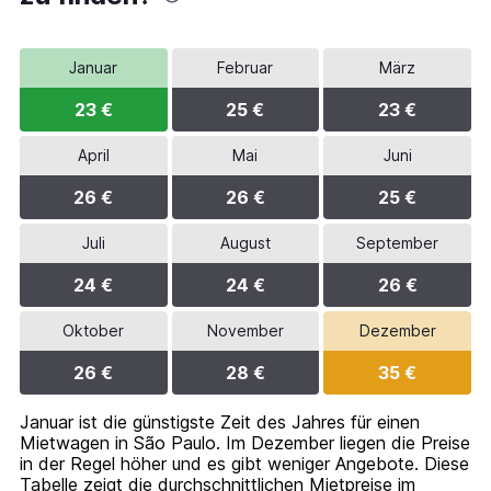
1
Y
axis
Januar
Februar
März
displaying
values.
23 €
25 €
23 €
Range:
0
to
April
Mai
Juni
60.
26 €
26 €
25 €
Juli
August
September
24 €
24 €
26 €
Oktober
November
Dezember
26 €
28 €
35 €
Januar ist die günstigste Zeit des Jahres für einen
Mietwagen in São Paulo. Im Dezember liegen die Preise
in der Regel höher und es gibt weniger Angebote. Diese
Tabelle zeigt die durchschnittlichen Mietpreise im