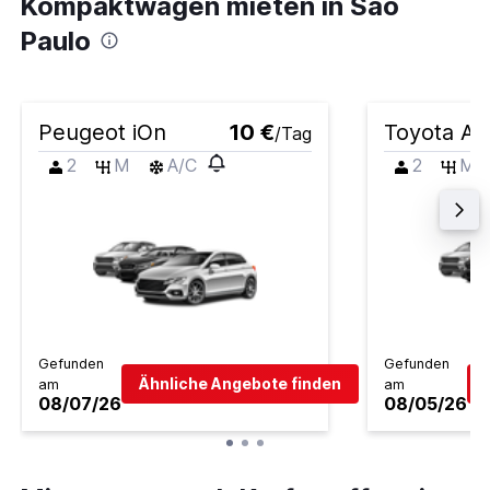
Kompaktwagen mieten in São
Paulo
Peugeot iOn
10 €
Toyota Ay
/Tag
2
M
A/C
2
M
Gefunden
Gefunden
Ähnliche Angebote finden
am
am
08/07/26
08/05/26