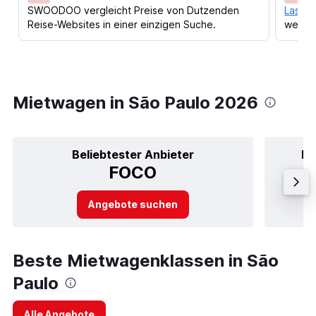
SWOODOO vergleicht Preise von Dutzenden
Lass d
Reise-Websites in einer einzigen Suche.
werden
Mietwagen in São Paulo 2026
Beliebtester Anbieter
Be
FOCO
Angebote suchen
Beste Mietwagenklassen in São
Paulo
Alle Angebote