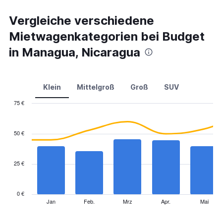
Vergleiche verschiedene
Mietwagenkategorien bei Budget
in Managua, Nicaragua
Klein
Mittelgroß
Groß
SUV
75 €
Combination
Chart
graphic.
chart
with
50 €
2
data
series.
25 €
The
chart
has
0 €
1
Jan
Feb.
Mrz
Apr.
Mai
End
of
X
interactive
axis
chart