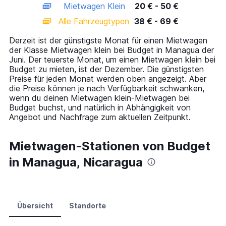
Mietwagen Klein
20 € - 50 €
displaying
categories.
Alle Fahrzeugtypen
38 € - 69 €
Range:
14
Derzeit ist der günstigste Monat für einen Mietwagen
categories.
der Klasse Mietwagen klein bei Budget in Managua der
The
Juni. Der teuerste Monat, um einen Mietwagen klein bei
chart
Budget zu mieten, ist der Dezember. Die günstigsten
has
Preise für jeden Monat werden oben angezeigt. Aber
1
die Preise können je nach Verfügbarkeit schwanken,
Y
wenn du deinen Mietwagen klein-Mietwagen bei
axis
Budget buchst, und natürlich in Abhängigkeit von
displaying
Angebot und Nachfrage zum aktuellen Zeitpunkt.
values.
Range:
0
Mietwagen-Stationen von Budget
to
in Managua, Nicaragua
75.
Übersicht
Standorte