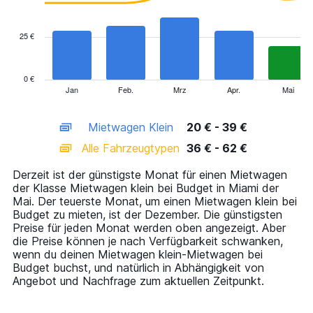
data
series.
25 €
The
chart
has
0 €
1
Jan
Feb.
Mrz
Apr.
Mai
End
of
X
interactive
axis
chart
Mietwagen Klein
20 € - 39 €
displaying
categories.
Alle Fahrzeugtypen
36 € - 62 €
Range:
14
Derzeit ist der günstigste Monat für einen Mietwagen
categories.
der Klasse Mietwagen klein bei Budget in Miami der
The
Mai. Der teuerste Monat, um einen Mietwagen klein bei
chart
Budget zu mieten, ist der Dezember. Die günstigsten
has
Preise für jeden Monat werden oben angezeigt. Aber
1
die Preise können je nach Verfügbarkeit schwanken,
Y
wenn du deinen Mietwagen klein-Mietwagen bei
axis
Budget buchst, und natürlich in Abhängigkeit von
displaying
Angebot und Nachfrage zum aktuellen Zeitpunkt.
values.
Range: