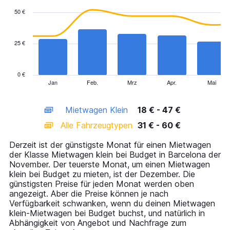
with
50 €
2
data
series.
25 €
The
chart
has
0 €
1
Jan
Feb.
Mrz
Apr.
Mai
End
of
X
interactive
axis
chart
Mietwagen Klein
18 € - 47 €
displaying
categories.
Alle Fahrzeugtypen
31 € - 60 €
Range:
14
Derzeit ist der günstigste Monat für einen Mietwagen
categories.
der Klasse Mietwagen klein bei Budget in Barcelona der
The
November. Der teuerste Monat, um einen Mietwagen
chart
klein bei Budget zu mieten, ist der Dezember. Die
has
günstigsten Preise für jeden Monat werden oben
1
angezeigt. Aber die Preise können je nach
Y
Verfügbarkeit schwanken, wenn du deinen Mietwagen
axis
klein-Mietwagen bei Budget buchst, und natürlich in
displaying
Abhängigkeit von Angebot und Nachfrage zum
values.