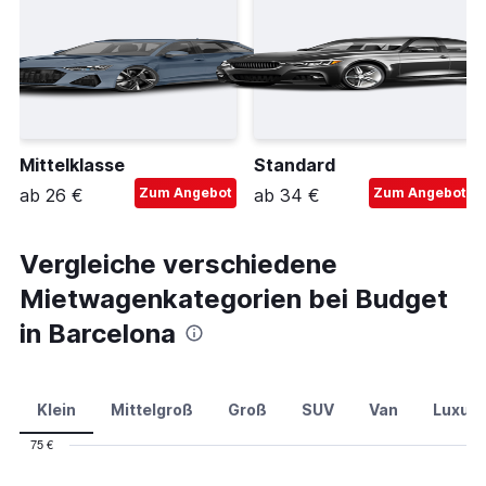
Mittelklasse
Standard
ab 26 €
Zum Angebot
ab 34 €
Zum Angebot
Vergleiche verschiedene
Mietwagenkategorien bei Budget
in Barcelona
Klein
Mittelgroß
Groß
SUV
Van
Luxus
75 €
Combination
Chart
graphic.
chart