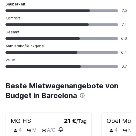
Sauberkeit
7,5
Komfort
7,4
Gesamt
6,6
Anmietung/Rückgabe
6,4
Value
6,7
Beste Mietwagenangebote von
Budget in Barcelona
MG HS
21 €
Opel Mok
/Tag
4
M
A/C
4
M