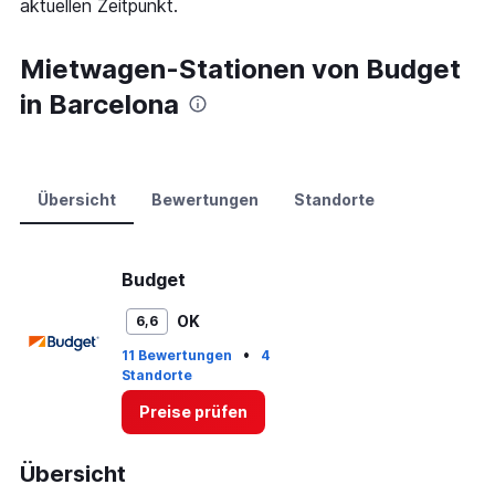
aktuellen Zeitpunkt.
Range:
0
to
Mietwagen-Stationen von Budget
75.
in Barcelona
Übersicht
Bewertungen
Standorte
Budget
OK
6,6
•
11 Bewertungen
4
Standorte
Preise prüfen
Übersicht