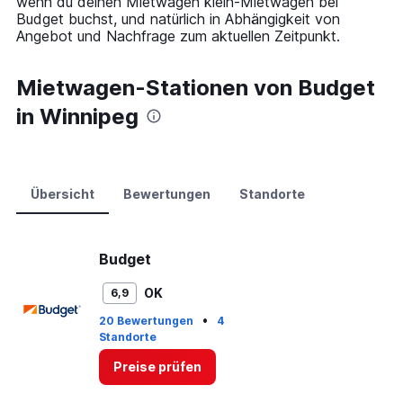
wenn du deinen Mietwagen klein-Mietwagen bei
axis
Budget buchst, und natürlich in Abhängigkeit von
displaying
Angebot und Nachfrage zum aktuellen Zeitpunkt.
values.
Range:
0
Mietwagen-Stationen von Budget
to
in Winnipeg
150.
Übersicht
Bewertungen
Standorte
Budget
OK
6,9
•
20 Bewertungen
4
Standorte
Preise prüfen