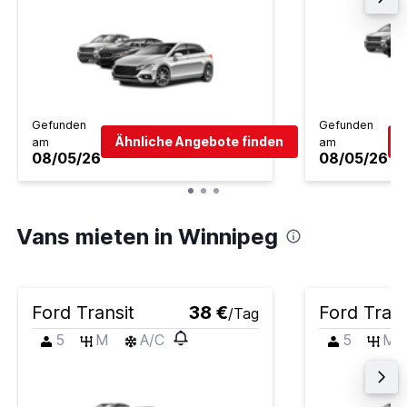
Gefunden
Gefunden
Ähnliche Angebote finden
am
am
08/05/26
08/05/26
Vans mieten in Winnipeg
Ford Transit
38 €
Ford Trans
/Tag
5
M
A/C
5
M