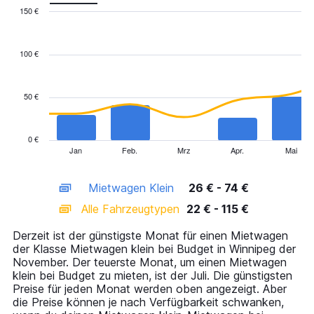
150 €
Combination
Chart
graphic.
chart
with
100 €
2
data
series.
50 €
The
chart
has
0 €
1
Jan
Feb.
Mrz
Apr.
Mai
End
of
X
interactive
axis
chart
Mietwagen Klein
26 € - 74 €
displaying
categories.
Alle Fahrzeugtypen
22 € - 115 €
Range:
14
Derzeit ist der günstigste Monat für einen Mietwagen
categories.
der Klasse Mietwagen klein bei Budget in Winnipeg der
The
November. Der teuerste Monat, um einen Mietwagen
chart
klein bei Budget zu mieten, ist der Juli. Die günstigsten
has
Preise für jeden Monat werden oben angezeigt. Aber
1
die Preise können je nach Verfügbarkeit schwanken,
Y