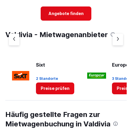
categories.
Range:
5
Angebote finden
categories.
The
chart
Valdivia - Mietwagenanbieter
has
1
Y
axis
displaying
values.
Sixt
Europca
Range:
0
2 Standorte
3 Standort
to
60.
Preise prüfen
Preise
Häufig gestellte Fragen zur
Mietwagenbuchung in Valdivia