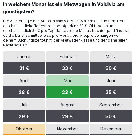
In welchem Monat ist ein Mietwagen in Valdivia am
günstigsten?
Die Anmietung eines Autos in Valdivia ist im Mai am günstigsten. Der
durchschnittliche Tagespreis beträgt dann 23 €. Oktober ist mit
durchschnittlich 34 € pro Tag der teuerste Monat. Nachfolgend findest
du die Durchschnittspreise pro Monat. Die Mietpreise hängen von
deinem Buchungszeitpunkt, der Mietwagenklasse und der generellen
Nachfrage ab.
Januar
Februar
März
31 €
33 €
30 €
April
Mai
Juni
28 €
23 €
25 €
Juli
August
September
29 €
29 €
30 €
Oktober
November
Dezember