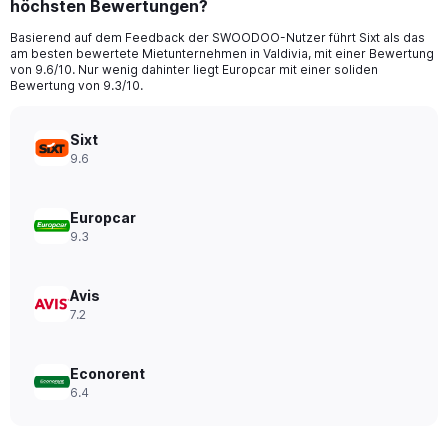
höchsten Bewertungen?
4
categories.
Basierend auf dem Feedback der SWOODOO-Nutzer führt Sixt als das
The
am besten bewertete Mietunternehmen in Valdivia, mit einer Bewertung
chart
von 9.6/10. Nur wenig dahinter liegt Europcar mit einer soliden
has
Bewertung von 9.3/10.
1
Y
axis
Sixt
displaying
9.6
values.
Range:
0
Europcar
to
9.3
28.
Avis
7.2
Econorent
6.4