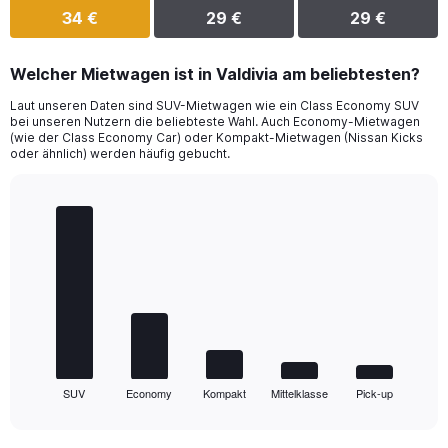
34 €
29 €
29 €
Welcher Mietwagen ist in Valdivia am beliebtesten?
Laut unseren Daten sind SUV-Mietwagen wie ein Class Economy SUV
bei unseren Nutzern die beliebteste Wahl. Auch Economy-Mietwagen
(wie der Class Economy Car) oder Kompakt-Mietwagen (Nissan Kicks
oder ähnlich) werden häufig gebucht.
Bar
Chart
graphic.
chart
with
5
bars.
The
chart
has
1
SUV
Economy
Kompakt
Mittelklasse
Pick-up
X
End
of
axis
interactive
displaying
chart