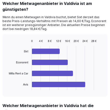
categories.
Welcher Mietwagenanbieter in Valdivia ist am
Range:
günstigsten?
91
categories.
Wenn du einen Mietwagen in Valdivia buchst, bietet Sixt derzeit das
The
beste Preis-Leistungs-Verhältnis mit Preisen ab 14,60 €/Tag. Econorent
chart
ist ein weiterer preisgünstiger Anbieter. Die aktuellen Preise beginnen
has
dort bei niedrigen 18,84 €/Tag.
1
Y
0
4 €
8 €
12 €
16 €
20 €
24 €
28 €
axis
Bar
Chart
displaying
graphic.
chart
values.
Sixt
with
Range:
4
bars.
0
Econorent
to
The
60.
Mitta Rent a Car
chart
has
1
Avis
X
End
of
axis
interactive
displaying
chart
categories.
Welcher Mietwagenanbieter in Valdivia hat die
Range: