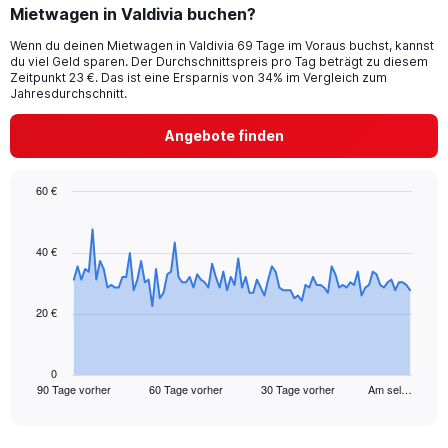
Mietwagen in Valdivia buchen?
Wenn du deinen Mietwagen in Valdivia 69 Tage im Voraus buchst, kannst
du viel Geld sparen. Der Durchschnittspreis pro Tag beträgt zu diesem
Zeitpunkt 23 €. Das ist eine Ersparnis von 34% im Vergleich zum
Jahresdurchschnitt.
Angebote finden
60 €
Chart
Chart
graphic.
with
91
40 €
data
points.
20 €
The
chart
has
1
0
90 Tage vorher
60 Tage vorher
30 Tage vorher
Am sel…
X
End
of
axis
interactive
displaying
chart