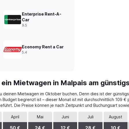
Enterprise Rent-A-
Car
9.5
Economy Rent a Car
5.4
 ein Mietwagen in Malpais am günstig
 du deinen Mietwagen im Oktober buchen. Denn dies ist der günstigs
udget begrenzt ist – dieser Monat ist mit durchschnittlich 109 € 
eführt. Die Preise können je nach Zeitpunkt und Buchungsart sowi
April
Mai
Juni
Juli
August
50 €
24 €
12 €
28 €
10 €