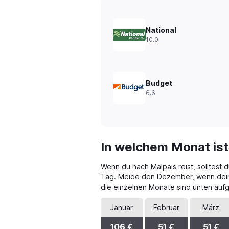
National
10.0
Budget
6.6
In welchem Monat ist
Wenn du nach Malpais reist, solltest
Tag. Meide den Dezember, wenn dein B
die einzelnen Monate sind unten aufg
Januar
Februar
März
106 €
51 €
51 €