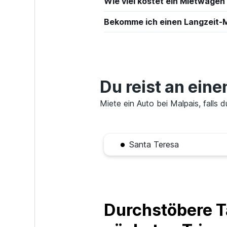
Wie viel kostet ein Mietwagen 
Bekomme ich einen Langzeit-M
Sixt
1 Standort
Du reist an ein
Street Rent a C
Miete ein Auto bei Malpais, falls 
1 Standort
Santa Teresa
GREEN MOTION
1 Standort
Durchstöbere T