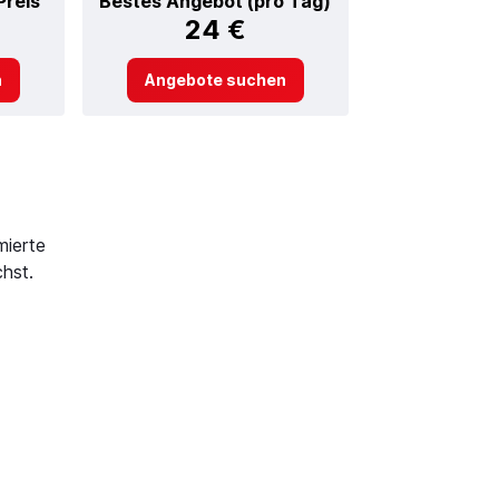
Preis
Bestes Angebot (pro Tag)
24 €
n
Angebote suchen
mierte
hst.