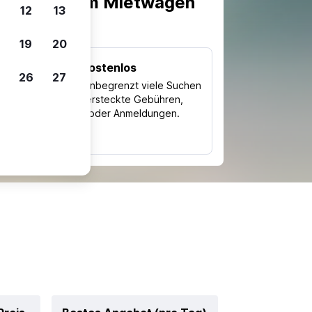
scheiden, um Mietwagen
12
13
19
20
Kostenlos
26
27
Trips
Nutze unbegrenzt viele Suchen
ohne versteckte Gebühren,
ch
Kosten oder Anmeldungen.
typ