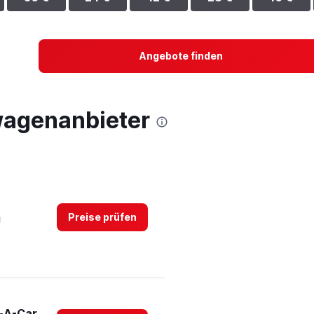
Angebote finden
wagenanbieter
Preise prüfen
g
t-A-Car