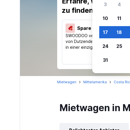
Erfahre, warum uns
3
4
zu finden.
10
11
Spare 40 % und mehr
17
18
SWOODOO vergleicht Preise
von Dutzenden Reise-Websites
24
25
in einer einzigen Suche.
31
Mietwagen
Mittelamerika
Costa Ri
Mietwagen in M