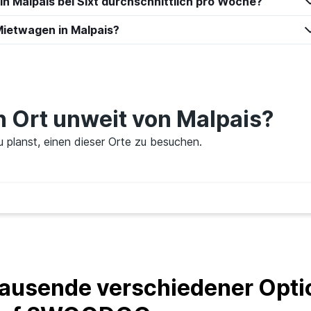
in Malpais bei Sixt durchschnittlich pro Woche?
ietwagen in Malpais?
Preise prüfen
en Ort unweit von Malpais?
ar
du planst, einen dieser Orte zu besuchen.
Preise prüfen
Preise prüfen
ausende verschiedener Optio