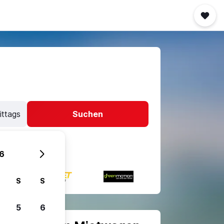
ittags
Suchen
6
S
S
5
6