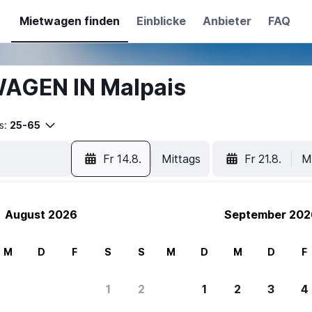
Mietwagen finden
Einblicke
Anbieter
FAQ
WAGEN IN Malpais
s:
25-65
Fr 14.8.
Mittags
Fr 21.8.
M
August 2026
September 202
M
D
F
S
S
M
D
M
D
F
1
2
1
2
3
4