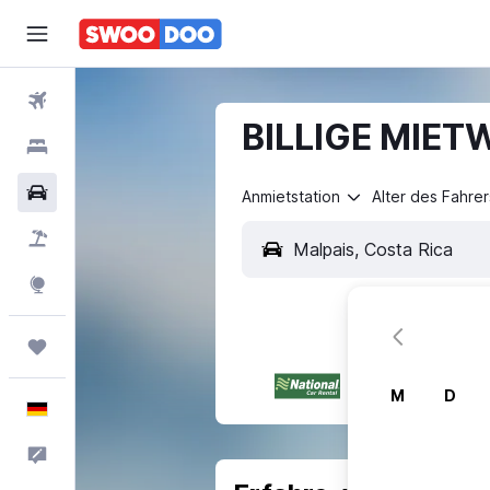
Flüge
BILLIGE MIET
Hotels
Mietwagen
Anmietstation
Alter des Fahrer
Pauschalreisen
Explore
Trips
M
D
Deutsch
Feedback