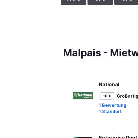
Malpais - Miet
National
Großarti
10,0
1 Bewertung
1 Standort
Enterprise Ren