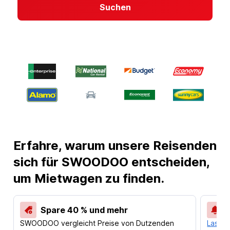
Suchen
Erfahre, warum unsere Reisenden
sich für SWOODOO entscheiden,
um Mietwagen zu finden.
Spare 40 % und mehr
SWOODOO vergleicht Preise von Dutzenden
Lass d