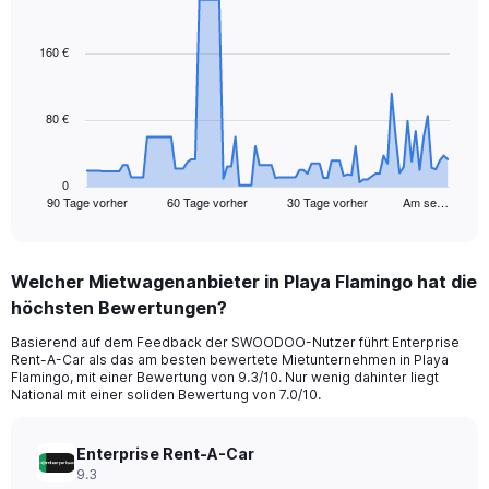
Chart
Chart
graphic.
with
91
160 €
data
points.
80 €
The
chart
has
1
0
90 Tage vorher
60 Tage vorher
30 Tage vorher
Am se…
X
End
of
axis
interactive
displaying
chart
categories.
Welcher Mietwagenanbieter in Playa Flamingo hat die
Range:
höchsten Bewertungen?
91
categories.
Basierend auf dem Feedback der SWOODOO-Nutzer führt Enterprise
The
Rent-A-Car als das am besten bewertete Mietunternehmen in Playa
chart
Flamingo, mit einer Bewertung von 9.3/10. Nur wenig dahinter liegt
has
National mit einer soliden Bewertung von 7.0/10.
1
Y
axis
Enterprise Rent-A-Car
displaying
9.3