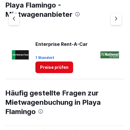
Playa Flamingo -
Mietwagenanbieter
Enterprise Rent-A-Car
Na
1 Standort
1 
Preise prüfen
Häufig gestellte Fragen zur
Mietwagenbuchung in Playa
Flamingo