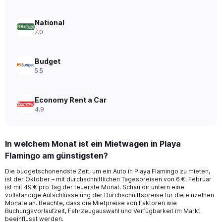
values.
Range:
0
National
to
7.0
240.
Budget
5.5
Economy Rent a Car
4.9
In welchem Monat ist ein Mietwagen in Playa
Flamingo am günstigsten?
Die budgetschonendste Zeit, um ein Auto in Playa Flamingo zu mieten,
ist der Oktober – mit durchschnittlichen Tagespreisen von 6 €. Februar
ist mit 49 € pro Tag der teuerste Monat. Schau dir untern eine
vollständige Aufschlüsselung der Durchschnittspreise für die einzelnen
Monate an. Beachte, dass die Mietpreise von Faktoren wie
Buchungsvorlaufzeit, Fahrzeugauswahl und Verfügbarkeit im Markt
beeinflusst werden.