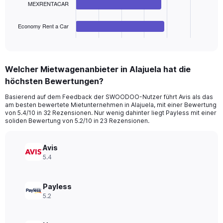
MEXRENTACAR
chart
has
1
Economy Rent a Car
X
End
of
axis
interactive
displaying
chart
categories.
Welcher Mietwagenanbieter in Alajuela hat die
Range:
höchsten Bewertungen?
4
categories.
Basierend auf dem Feedback der SWOODOO-Nutzer führt Avis als das
The
am besten bewertete Mietunternehmen in Alajuela, mit einer Bewertung
chart
von 5.4/10 in 32 Rezensionen. Nur wenig dahinter liegt Payless mit einer
has
soliden Bewertung von 5.2/10 in 23 Rezensionen.
1
Y
axis
Avis
displaying
5.4
values.
Range:
0
Payless
to
5.2
10.