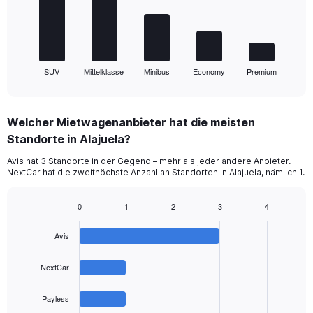
The
chart
has
1
SUV
Mittelklasse
Minibus
Economy
Premium
X
End
of
axis
interactive
displaying
chart
categories.
Welcher Mietwagenanbieter hat die meisten
Range:
Standorte in Alajuela?
5
categories.
Avis hat 3 Standorte in der Gegend – mehr als jeder andere Anbieter.
The
NextCar hat die zweithöchste Anzahl an Standorten in Alajuela, nämlich 1.
chart
has
1
0
1
2
3
4
Bar
Y
Chart
graphic.
chart
axis
Avis
with
displaying
4
values.
bars.
NextCar
Range:
0
The
to
Payless
chart
45.