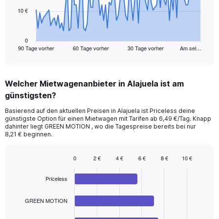
10 €
The
chart
has
1
0
90 Tage vorher
60 Tage vorher
30 Tage vorher
Am sel…
X
End
of
axis
interactive
displaying
chart
categories.
Welcher Mietwagenanbieter in Alajuela ist am
Range:
günstigsten?
91
categories.
Basierend auf den aktuellen Preisen in Alajuela ist Priceless deine
The
günstigste Option für einen Mietwagen mit Tarifen ab 6,49 €/Tag. Knapp
chart
dahinter liegt GREEN MOTION , wo die Tagespreise bereits bei nur
has
8,21 € beginnen.
1
Y
0
2 €
4 €
6 €
8 €
10 €
axis
Bar
Chart
displaying
graphic.
chart
values.
Priceless
with
Range:
4
bars.
0
GREEN MOTION
to
The
30.