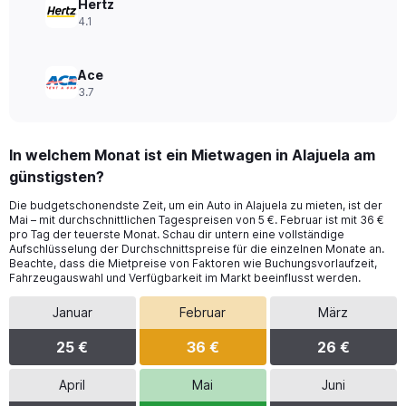
Hertz
4.1
Ace
3.7
In welchem Monat ist ein Mietwagen in Alajuela am
günstigsten?
Die budgetschonendste Zeit, um ein Auto in Alajuela zu mieten, ist der
Mai – mit durchschnittlichen Tagespreisen von 5 €. Februar ist mit 36 €
pro Tag der teuerste Monat. Schau dir untern eine vollständige
Aufschlüsselung der Durchschnittspreise für die einzelnen Monate an.
Beachte, dass die Mietpreise von Faktoren wie Buchungsvorlaufzeit,
Fahrzeugauswahl und Verfügbarkeit im Markt beeinflusst werden.
Januar
Februar
März
25 €
36 €
26 €
April
Mai
Juni