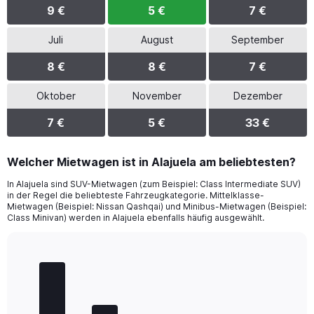
9 €
5 €
7 €
Juli
August
September
8 €
8 €
7 €
Oktober
November
Dezember
7 €
5 €
33 €
Welcher Mietwagen ist in Alajuela am beliebtesten?
In Alajuela sind SUV-Mietwagen (zum Beispiel: Class Intermediate SUV)
in der Regel die beliebteste Fahrzeugkategorie. Mittelklasse-
Mietwagen (Beispiel: Nissan Qashqai) und Minibus-Mietwagen (Beispiel:
Class Minivan) werden in Alajuela ebenfalls häufig ausgewählt.
Bar
Chart
graphic.
chart
with
5
bars.