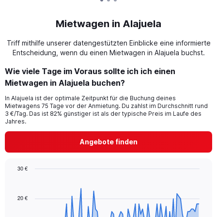
Mietwagen in Alajuela
Triff mithilfe unserer datengestützten Einblicke eine informierte
Entscheidung, wenn du einen Mietwagen in Alajuela buchst.
Wie viele Tage im Voraus sollte ich ich einen
Mietwagen in Alajuela buchen?
In Alajuela ist der optimale Zeitpunkt für die Buchung deines
Mietwagens 75 Tage vor der Anmietung. Du zahlst im Durchschnitt rund
3 €/Tag. Das ist 82% günstiger ist als der typische Preis im Laufe des
Jahres.
Angebote finden
30 €
Chart
Chart
graphic.
with
91
20 €
data
points.