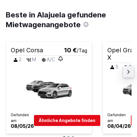
Beste in Alajuela gefundene
Mietwagenangebote
Opel Corsa
10 €
Opel Gran
/Tag
X
2
M
A/C
5
2
Gefunden
Gefunden
Ähnliche Angebote finden
am
am
08/05/26
08/04/26