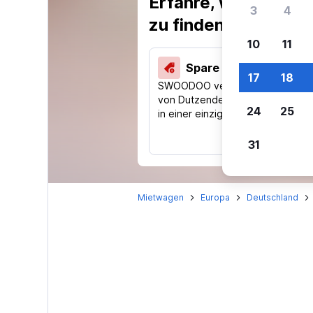
Erfahre, warum uns
3
4
zu finden.
10
11
Spare 40 % und mehr
17
18
SWOODOO vergleicht Preise
von Dutzenden Reise-Websites
24
25
in einer einzigen Suche.
31
Mietwagen
Europa
Deutschland