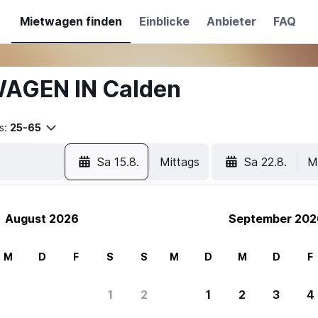
Mietwagen finden
Einblicke
Anbieter
FAQ
WAGEN IN Calden
s:
25-65
Sa 15.8.
Mittags
Sa 22.8.
M
August 2026
September 202
M
D
F
S
S
M
D
M
D
F
1
2
1
2
3
4