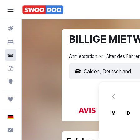
Flüge
BILLIGE MIET
Hotels
Mietwagen
Anmietstation
Alter des Fahrer
Pauschalreisen
Explore
Trips
M
D
Deutsch
Feedback