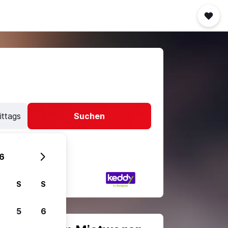
ittags
Suchen
6
S
S
5
6