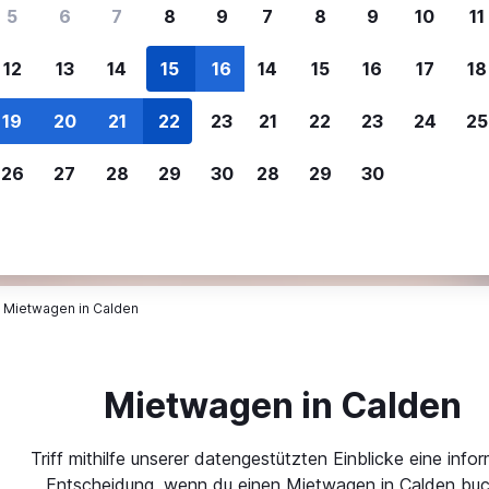
ere Reisenden sich für SWOODOO ent
5
6
7
8
9
7
8
9
10
11
12
13
14
15
16
14
15
16
17
18
Individuelle
Preisalarm
19
20
21
22
23
21
22
23
24
25
Anpassung von 
Lass dich benachrichtigen
,
Filtere deine
wenn Preise reduziert werden,
26
27
28
29
30
28
29
30
Mietwagenergebnisse na
um kein tolles Angebot zu
Anbieter, Preis, Fahrzeug
verpassen.
und mehr.
Mietwagen in Calden
Mietwagen in Calden
Triff mithilfe unserer datengestützten Einblicke eine infor
Entscheidung, wenn du einen Mietwagen in Calden buc