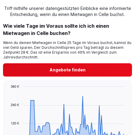
Triff mithilfe unserer datengestützten Einblicke eine informierte
Entscheidung, wenn du einen Mietwagen in Celle buchst.
Wie viele Tage im Voraus sollte ich ich einen
Mietwagen in Celle buchen?
Wenn du deinen Mietwagen in Celle 25 Tage im Voraus buchst, kannst du
viel Geld sparen. Der Durchschnittspreis pro Tag beträgt zu diesem
Zeitpunkt 28 €. Das ist eine Ersparnis von 46% im Vergleich zum
Jahresdurchschnitt.
Angebote finden
360 €
Chart
Chart
graphic.
with
91
240 €
data
points.
120 €
The
chart