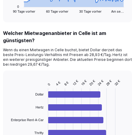
has
1
0
90 Tage vorher
60 Tage vorher
30 Tage vorher
Am se…
X
End
of
axis
interactive
displaying
chart
categories.
Welcher Mietwagenanbieter in Celle ist am
Range:
günstigsten?
91
categories.
Wenn du einen Mietwagen in Celle buchst, bietet Dollar derzeit das
The
beste Preis-Leistungs-Verhältnis mit Preisen ab 28,93 €/Tag. Hertz ist
chart
ein weiterer preisgünstiger Anbieter. Die aktuellen Preise beginnen dort
has
bei niedrigen 29,67 €/Tag.
1
Y
axis
20 €
24 €
28 €
32 €
12 €
16 €
4 €
8 €
Bar
Chart
0
displaying
graphic.
chart
values.
with
Dollar
Range:
4
bars.
0
Hertz
to
The
360.
chart
Enterprise Rent-A-Car
has
1
Thrifty