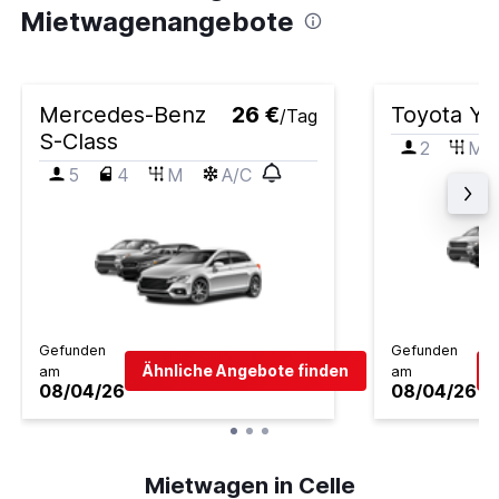
Mietwagenangebote
Mercedes-Benz
26 €
Toyota Yar
/Tag
S-Class
2
M
5
4
M
A/C
Gefunden
Gefunden
Ähnliche Angebote finden
am
am
08/04/26
08/04/26
Mietwagen in Celle