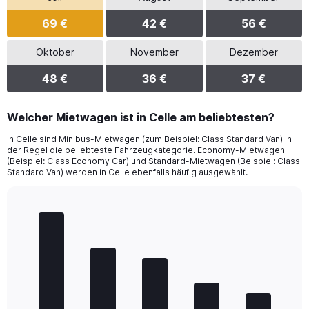
69 €
42 €
56 €
Oktober
November
Dezember
48 €
36 €
37 €
Welcher Mietwagen ist in Celle am beliebtesten?
In Celle sind Minibus-Mietwagen (zum Beispiel: Class Standard Van) in
der Regel die beliebteste Fahrzeugkategorie. Economy-Mietwagen
(Beispiel: Class Economy Car) und Standard-Mietwagen (Beispiel: Class
Standard Van) werden in Celle ebenfalls häufig ausgewählt.
Bar
Chart
graphic.
chart
with
5
bars.
The
chart