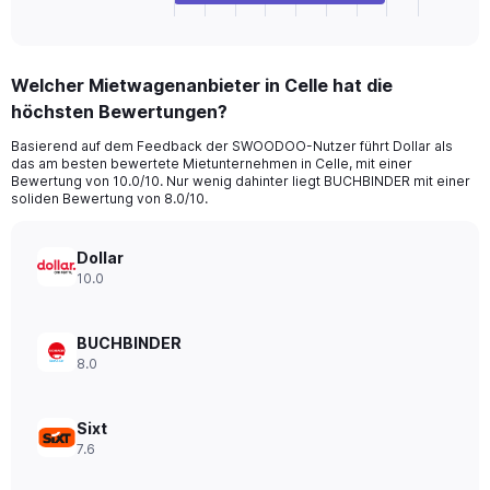
X
End
of
axis
interactive
displaying
chart
categories.
Welcher Mietwagenanbieter in Celle hat die
Range:
höchsten Bewertungen?
4
categories.
Basierend auf dem Feedback der SWOODOO-Nutzer führt Dollar als
The
das am besten bewertete Mietunternehmen in Celle, mit einer
chart
Bewertung von 10.0/10. Nur wenig dahinter liegt BUCHBINDER mit einer
has
soliden Bewertung von 8.0/10.
1
Y
axis
Dollar
displaying
10.0
values.
Range:
0
BUCHBINDER
to
8.0
32.
Sixt
7.6