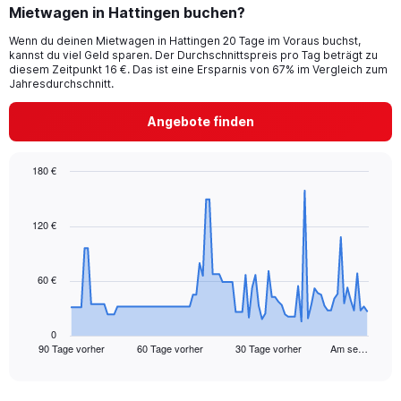
Mietwagen in Hattingen buchen?
Wenn du deinen Mietwagen in Hattingen 20 Tage im Voraus buchst,
kannst du viel Geld sparen. Der Durchschnittspreis pro Tag beträgt zu
diesem Zeitpunkt 16 €. Das ist eine Ersparnis von 67% im Vergleich zum
Jahresdurchschnitt.
Angebote finden
180 €
Chart
Chart
graphic.
with
91
120 €
data
points.
60 €
The
chart
has
1
0
90 Tage vorher
60 Tage vorher
30 Tage vorher
Am se…
X
End
of
axis
interactive
displaying
chart