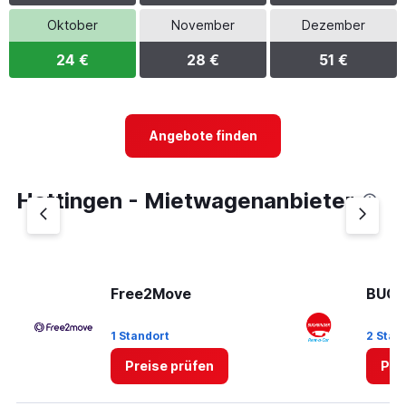
Oktober
November
Dezember
24 €
28 €
51 €
Angebote finden
Hattingen - Mietwagenanbieter
Free2Move
BUCH
1 Standort
2 Stan
Preise prüfen
Pre