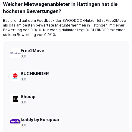
categories.
Welcher Mietwagenanbieter in Hattingen hat die
Range:
höchsten Bewertungen?
91
categories.
Basierend auf dem Feedback der SWOODOO-Nutzer führt Free2Move
The
als das am besten bewertete Mietunternehmen in Hattingen, mit einer
chart
Bewertung von 0.0/10. Nur wenig dahinter liegt BUCHBINDER mit einer
has
soliden Bewertung von 0.0/10.
1
Y
axis
Free2Move
displaying
0.0
values.
Range:
0
BUCHBINDER
to
0.0
180.
Shouqi
0.0
keddy by Europcar
0.0