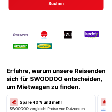
Suchen
Erfahre, warum unsere Reisenden
sich für SWOODOO entscheiden,
um Mietwagen zu finden.
Spare 40 % und mehr
SWOODOO vergleicht Preise von Dutzenden
Lass d