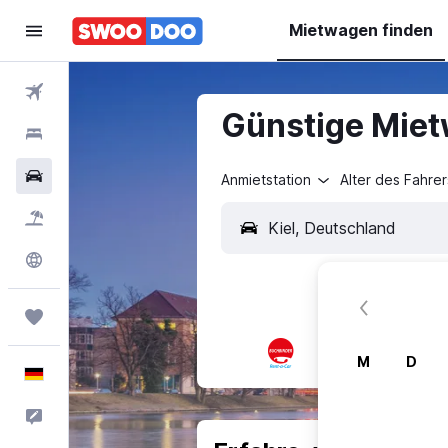
Mietwagen finden
Flüge
Günstige Miet
Hotels
Mietwagen
Anmietstation
Alter des Fahrer
Pauschalreisen
Explore
Trips
M
D
Deutsch
Feedback