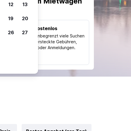
scheiden, um Mietwagen
12
13
19
20
Kostenlos
26
27
Trips
Nutze unbegrenzt viele Suchen
ohne versteckte Gebühren,
ch
Kosten oder Anmeldungen.
typ