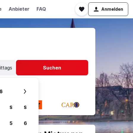
e
Anbieter
FAQ
Anmelden
ittags
Suchen
6
S
S
5
6