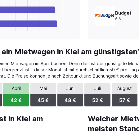
Budget
6.6
 ein Mietwagen in Kiel am günstigsten
deinen Mietwagen im April buchen. Denn dies ist der günstigste Mona
begrenzt ist – dieser Monat ist mit durchschnittlich 59 € pro Tag 
rt. Die Preise können je nach Zeitpunkt und Buchungsart sowie de
April
Mai
Juni
Juli
August
42 €
45 €
48 €
52 €
57 €
t in Kiel am
Welcher Miet
meisten Stand