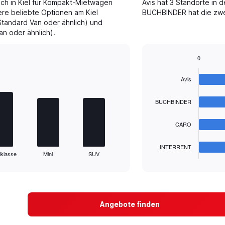
ch in Kiel für Kompakt-Mietwagen
Avis hat 3 Standorte in 
ere beliebte Optionen am Kiel
BUCHBINDER hat die zweit
tandard Van oder ähnlich) und
n oder ähnlich).
0
Bar
Chart
graphic.
chart
Avis
with
4
bars.
BUCHBINDER
The
CARO
chart
has
1
INTERRENT
lklasse
Mini
SUV
X
End
of
axis
interactive
displaying
chart
categories.
Range:
4
Angebote finden
categories.
The