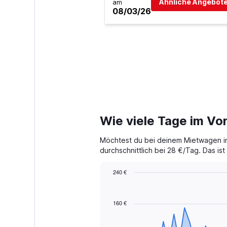
Ähnliche Angebote
am
08/03/26
Wie viele Tage im Vor
Möchtest du bei deinem Mietwagen in
durchschnittlich bei 28 €/Tag. Das i
240 €
Chart
Chart
graphic.
with
91
160 €
data
points.