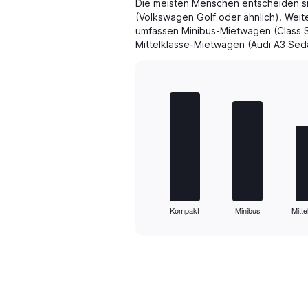
Die meisten Menschen entscheiden si
(Volkswagen Golf oder ähnlich). Weit
umfassen Minibus-Mietwagen (Class S
Mittelklasse-Mietwagen (Audi A3 Seda
Bar
Chart
graphic.
chart
with
5
bars.
The
chart
has
1
Kompakt
Minibus
Mitte
X
End
of
axis
interactive
displaying
chart
categories.
Range:
5
categories.
The