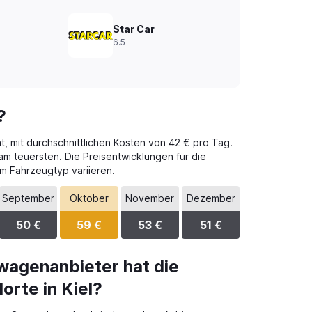
Star Car
6.5
?
t, mit durchschnittlichen Kosten von 42 € pro Tag.
am teuersten. Die Preisentwicklungen für die
m Fahrzeugtyp variieren.
September
Oktober
November
Dezember
50 €
59 €
53 €
51 €
wagenanbieter hat die
orte in Kiel?