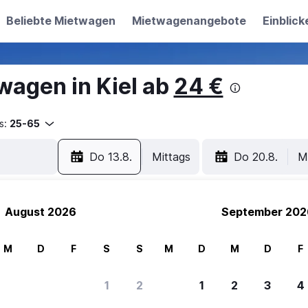
Beliebte Mietwagen
Mietwagenangebote
Einblick
wagen in Kiel ab
24 €
s:
25-65
Do 13.8.
Mittags
Do 20.8.
M
August 2026
September 202
M
D
F
S
S
M
D
M
D
F
1
2
1
2
3
4