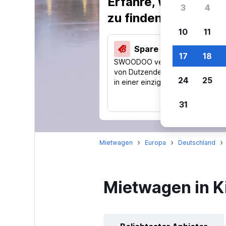
Erfahre, warum uns
3
4
zu finden.
10
11
Spare 40 % und mehr
17
18
SWOODOO vergleicht Preise
von Dutzenden Reise-Websites
24
25
in einer einzigen Suche.
31
Mietwagen
Europa
Deutschland
Mietwagen in K