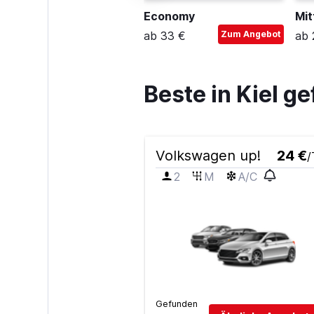
tandard-Kombi
Economy
Mit
b 37 €
Zum Angebot
ab 33 €
Zum Angebot
ab 
Beste in Kiel 
Volkswagen up!
24 €
/
2
M
A/C
Gefunden