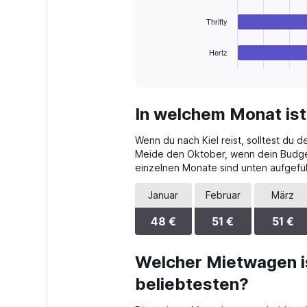
The
Thrifty
chart
has
1
Hertz
X
End
of
axis
interactive
displaying
chart
categories.
In welchem Monat ist
Range:
4
Wenn du nach Kiel reist, solltest du 
categories.
The
Meide den Oktober, wenn dein Budget 
chart
einzelnen Monate sind unten aufgefüh
has
1
Januar
Februar
März
Y
axis
48 €
51 €
51 €
displaying
values.
Range:
Welcher Mietwagen is
0
beliebtesten?
to
32.