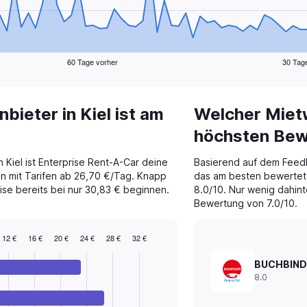
60 Tage vorher
30 Tag
ieter in Kiel ist am
Welcher Mietw
höchsten Be
 Kiel ist Enterprise Rent-A-Car deine
Basierend auf dem Fee
n mit Tarifen ab 26,70 €/Tag. Knapp
das am besten bewertete
eise bereits bei nur 30,83 € beginnen.
8.0/10. Nur wenig dahinte
Bewertung von 7.0/10.
12 €
16 €
20 €
24 €
28 €
32 €
BUCHBIND
8.0