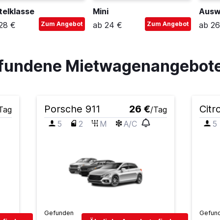
telklasse
Mini
28 €
Zum Angebot
ab 24 €
Zum Angebot
ab 26
gefundene Mietwagenangebot
Porsche 911
26 €
Citr
Tag
/Tag
5
2
M
A/C
5
Gefunden
Gefun