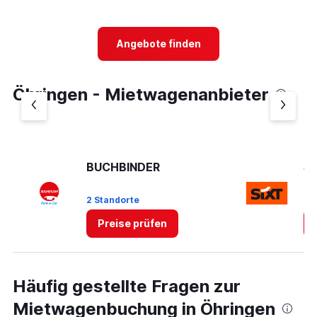
displaying
chart
categories.
Range:
4
Angebote finden
categories.
The
chart
Öhringen - Mietwagenanbieter
has
1
Y
axis
displaying
values.
BUCHBINDER
Si
Range:
0
2 Standorte
1 
to
3.
Preise prüfen
Häufig gestellte Fragen zur
Mietwagenbuchung in Öhringen