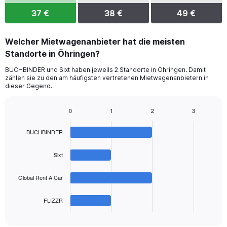
37 €
38 €
49 €
Welcher Mietwagenanbieter hat die meisten
Standorte in Öhringen?
BUCHBINDER und Sixt haben jeweils 2 Standorte in Öhringen. Damit
zählen sie zu den am häufigsten vertretenen Mietwagenanbietern in
dieser Gegend.
0
1
2
3
Bar
Chart
graphic.
chart
BUCHBINDER
with
4
bars.
Sixt
The
Global Rent A Car
chart
has
1
FLIZZR
X
End
of
axis
interactive