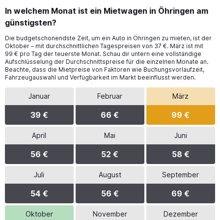
In welchem Monat ist ein Mietwagen in Öhringen am
günstigsten?
Die budgetschonendste Zeit, um ein Auto in Öhringen zu mieten, ist der
Oktober – mit durchschnittlichen Tagespreisen von 37 €. März ist mit
99 € pro Tag der teuerste Monat. Schau dir untern eine vollständige
Aufschlüsselung der Durchschnittspreise für die einzelnen Monate an.
Beachte, dass die Mietpreise von Faktoren wie Buchungsvorlaufzeit,
Fahrzeugauswahl und Verfügbarkeit im Markt beeinflusst werden.
Januar
Februar
März
39 €
66 €
99 €
April
Mai
Juni
56 €
52 €
58 €
Juli
August
September
54 €
56 €
69 €
Oktober
November
Dezember