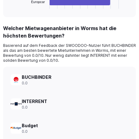
1
Europcar
X
End
of
axis
interactive
displaying
chart
categories.
Welcher Mietwagenanbieter in Worms hat die
Range:
höchsten Bewertungen?
4
categories.
Basierend auf dem Feedback der SWOODOO-Nutzer führt BUCHBINDER
The
als das am besten bewertete Mietunternehmen in Worms, mit einer
chart
Bewertung von 0.0/10. Nur wenig dahinter liegt INTERRENT mit einer
has
soliden Bewertung von 0.0/10.
1
Y
axis
BUCHBINDER
displaying
0.0
values.
Range:
0
INTERRENT
to
0.0
54.
Budget
0.0