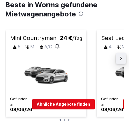
Beste in Worms gefundene
Mietwagenangebote
Mini Countryman
24 €
Seat Leon
/Tag
5
M
A/C
4
M
Gefunden
Gefunden
Ähnliche Angebote finden
am
am
08/06/26
08/06/26