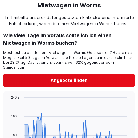
Mietwagen in Worms
Triff mithilfe unserer datengestützten Einblicke eine informierte
Entscheidung, wenn du einen Mietwagen in Worms buchst.
Wie viele Tage im Voraus sollte ich ich einen
Mietwagen in Worms buchen?
Möchtest du bei deinem Mietwagen in Worms Geld sparen? Buche nach
Möglichkeit 50 Tage im Voraus – die Preise liegen dann durchschnittlich
bei 23 €/Tag. Das ist eine Ersparnis von 62% gegenüber dem
Standardtarif.
Angebote finden
240 €
Chart
Chart
graphic.
with
91
160 €
data
points.
80 €
The