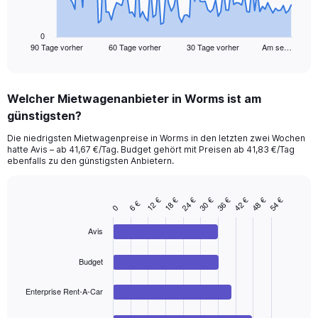
chart
has
1
0
90 Tage vorher
60 Tage vorher
30 Tage vorher
Am se…
X
End
of
axis
interactive
displaying
chart
categories.
Welcher Mietwagenanbieter in Worms ist am
Range:
günstigsten?
91
categories.
Die niedrigsten Mietwagenpreise in Worms in den letzten zwei Wochen
The
hatte Avis – ab 41,67 €/Tag. Budget gehört mit Preisen ab 41,83 €/Tag
chart
ebenfalls zu den günstigsten Anbietern.
has
1
Y
12 €
30 €
48 €
24 €
42 €
36 €
54 €
18 €
6 €
Bar
Chart
0
axis
graphic.
chart
displaying
with
Avis
values.
4
Range:
bars.
Budget
0
to
The
240.
chart
Enterprise Rent-A-Car
has