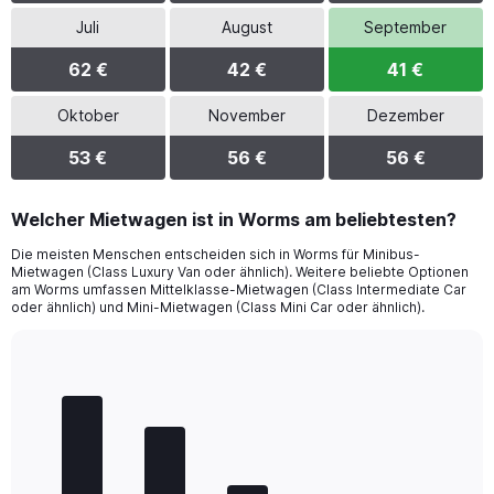
Juli
August
September
62 €
42 €
41 €
Oktober
November
Dezember
53 €
56 €
56 €
Welcher Mietwagen ist in Worms am beliebtesten?
Die meisten Menschen entscheiden sich in Worms für Minibus-
Mietwagen (Class Luxury Van oder ähnlich). Weitere beliebte Optionen
am Worms umfassen Mittelklasse-Mietwagen (Class Intermediate Car
oder ähnlich) und Mini-Mietwagen (Class Mini Car oder ähnlich).
Bar
Chart
graphic.
chart
with
5
bars.
The