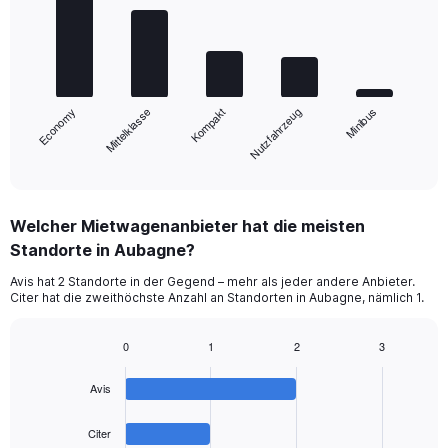
with
5
bars.
The
chart
Mittelklasse
Economy
Minibus
Nutzfahrzeug
Kompakt
has
1
X
End
of
axis
interactive
displaying
chart
categories.
Welcher Mietwagenanbieter hat die meisten
Range:
Standorte in Aubagne?
5
categories.
Avis hat 2 Standorte in der Gegend – mehr als jeder andere Anbieter.
The
Citer hat die zweithöchste Anzahl an Standorten in Aubagne, nämlich 1.
chart
has
1
0
1
2
3
Bar
Y
Chart
graphic.
chart
axis
Avis
with
displaying
4
values.
bars.
Citer
Range: