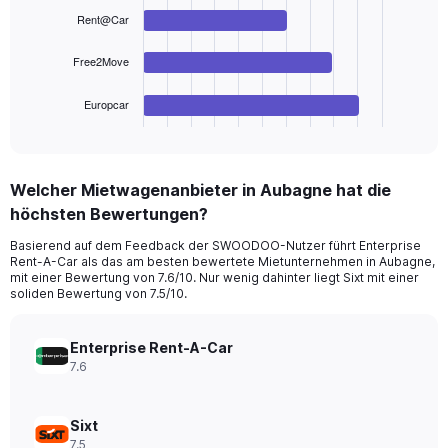
Range:
bars.
Rent@Car
0
to
The
360.
chart
Free2Move
has
1
Europcar
X
End
of
axis
interactive
displaying
chart
categories.
Welcher Mietwagenanbieter in Aubagne hat die
Range:
höchsten Bewertungen?
4
categories.
Basierend auf dem Feedback der SWOODOO-Nutzer führt Enterprise
The
Rent-A-Car als das am besten bewertete Mietunternehmen in Aubagne,
chart
mit einer Bewertung von 7.6/10. Nur wenig dahinter liegt Sixt mit einer
has
soliden Bewertung von 7.5/10.
1
Y
axis
Enterprise Rent-A-Car
displaying
7.6
values.
Range:
0
Sixt
to
7.5