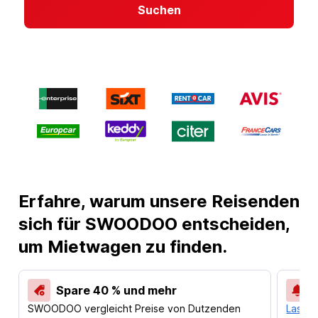
Suchen
Erfahre, warum unsere Reisenden
sich für SWOODOO entscheiden,
um Mietwagen zu finden.
Spare 40 % und mehr
SWOODOO vergleicht Preise von Dutzenden
Lass d