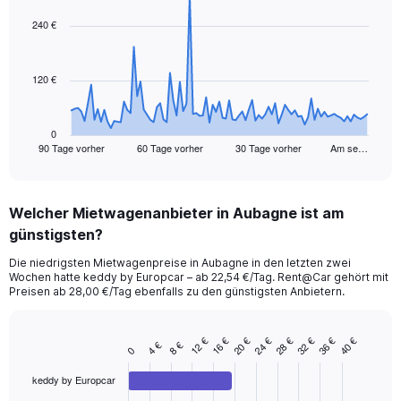
graphic.
with
91
240 €
data
points.
120 €
The
chart
has
1
0
90 Tage vorher
60 Tage vorher
30 Tage vorher
Am se…
X
End
of
axis
interactive
displaying
chart
categories.
Welcher Mietwagenanbieter in Aubagne ist am
Range:
günstigsten?
91
categories.
Die niedrigsten Mietwagenpreise in Aubagne in den letzten zwei
The
Wochen hatte keddy by Europcar – ab 22,54 €/Tag. Rent@Car gehört mit
chart
Preisen ab 28,00 €/Tag ebenfalls zu den günstigsten Anbietern.
has
1
Y
24 €
28 €
12 €
32 €
16 €
36 €
20 €
40 €
4 €
8 €
Bar
Chart
0
axis
graphic.
chart
displaying
with
keddy by Europcar
values.
4