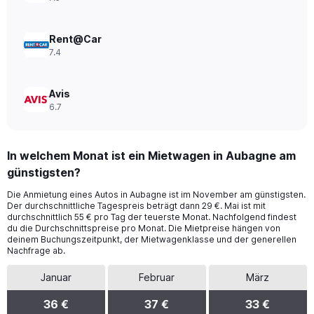
40.
Rent@Car
7.4
Avis
6.7
In welchem Monat ist ein Mietwagen in Aubagne am
günstigsten?
Die Anmietung eines Autos in Aubagne ist im November am günstigsten.
Der durchschnittliche Tagespreis beträgt dann 29 €. Mai ist mit
durchschnittlich 55 € pro Tag der teuerste Monat. Nachfolgend findest
du die Durchschnittspreise pro Monat. Die Mietpreise hängen von
deinem Buchungszeitpunkt, der Mietwagenklasse und der generellen
Nachfrage ab.
Januar
Februar
März
36 €
37 €
33 €