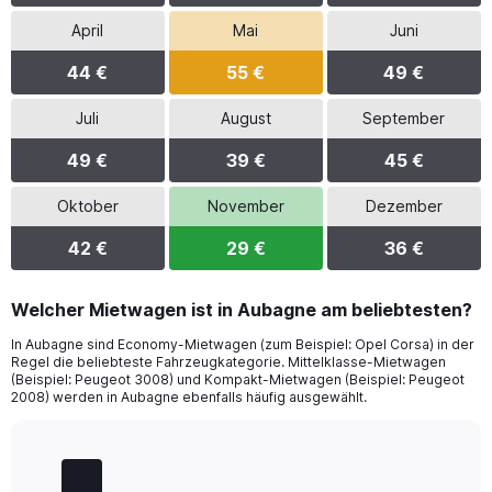
April
Mai
Juni
44 €
55 €
49 €
Juli
August
September
49 €
39 €
45 €
Oktober
November
Dezember
42 €
29 €
36 €
Welcher Mietwagen ist in Aubagne am beliebtesten?
In Aubagne sind Economy-Mietwagen (zum Beispiel: Opel Corsa) in der
Regel die beliebteste Fahrzeugkategorie. Mittelklasse-Mietwagen
(Beispiel: Peugeot 3008) und Kompakt-Mietwagen (Beispiel: Peugeot
2008) werden in Aubagne ebenfalls häufig ausgewählt.
Bar
Chart
graphic.
chart