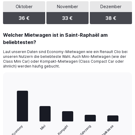
Oktober
November
Dezember
36 €
33 €
38 €
Welcher Mietwagen ist in Saint-Raphaël am
beliebtesten?
Laut unseren Daten sind Economy-Mietwagen wie ein Renault Clio bei
unseren Nutzern die beliebteste Wahl. Auch Mini-Mietwagen (wie der
Class Mini Car) oder Kompakt-Mietwagen (Class Compact Car oder
ähnlich) werden häufig gebucht.
Bar
Chart
graphic.
chart
with
5
bars.
The
chart
Mini
Economy
Mittelklasse
Nutzfahrzeug
Kompakt
has
1