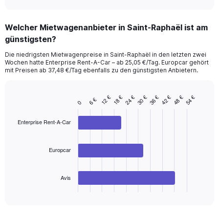
axis
interactive
displaying
chart
categories.
Welcher Mietwagenanbieter in Saint-Raphaël ist am
Range:
günstigsten?
91
categories.
Die niedrigsten Mietwagenpreise in Saint-Raphaël in den letzten zwei
The
Wochen hatte Enterprise Rent-A-Car – ab 25,05 €/Tag. Europcar gehört
chart
mit Preisen ab 37,48 €/Tag ebenfalls zu den günstigsten Anbietern.
has
1
Y
12 €
30 €
48 €
24 €
42 €
18 €
36 €
54 €
6 €
Bar
Chart
0
axis
graphic.
chart
displaying
with
Enterprise Rent-A-Car
values.
3
Range:
bars.
0
Europcar
to
The
75.
chart
has
Avis
1
X
End
of
axis
interactive
displaying
chart
categories.