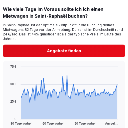
Wie viele Tage im Voraus sollte ich ich einen
Mietwagen in Saint-Raphaël buchen?
In Saint-Raphaël ist der optimale Zeitpunkt für die Buchung deines
Mietwagens 82 Tage vor der Anmietung. Du zahlst im Durchschnitt rund
24 €/Tag. Das ist 44% günstiger ist als der typische Preis im Laufe des
Jahres.
Angebote finden
75 €
Chart
Chart
graphic.
with
91
50 €
data
points.
25 €
The
chart
has
1
0
90 Tage vorher
60 Tage vorher
30 Tage vorher
Am sel…
X
End
of