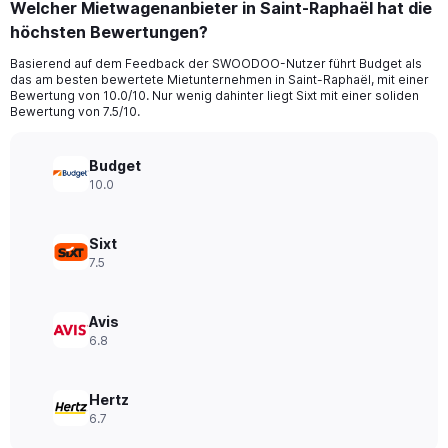
Welcher Mietwagenanbieter in Saint-Raphaël hat die
Range:
höchsten Bewertungen?
3
categories.
Basierend auf dem Feedback der SWOODOO-Nutzer führt Budget als
The
das am besten bewertete Mietunternehmen in Saint-Raphaël, mit einer
chart
Bewertung von 10.0/10. Nur wenig dahinter liegt Sixt mit einer soliden
has
Bewertung von 7.5/10.
1
Y
axis
Budget
displaying
10.0
values.
Range:
0
Sixt
to
7.5
54.
Avis
6.8
Hertz
6.7