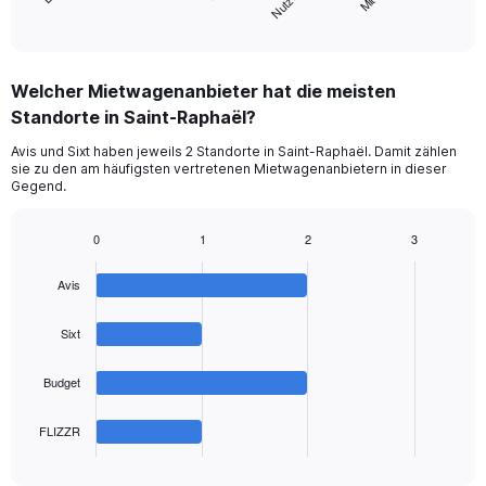
X
End
of
axis
interactive
displaying
chart
categories.
Welcher Mietwagenanbieter hat die meisten
Range:
Standorte in Saint-Raphaël?
5
categories.
Avis und Sixt haben jeweils 2 Standorte in Saint-Raphaël. Damit zählen
The
sie zu den am häufigsten vertretenen Mietwagenanbietern in dieser
chart
Gegend.
has
1
0
1
2
3
Y
Bar
Chart
axis
graphic.
chart
displaying
Avis
with
values.
4
Range:
bars.
Sixt
0
to
The
Budget
60.
chart
has
1
FLIZZR
X
End
of
axis
interactive