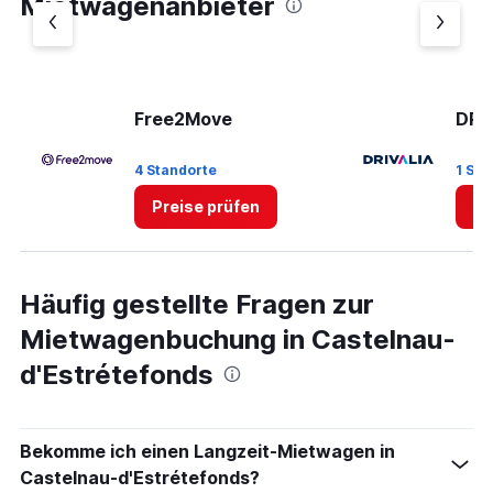
Mietwagenanbieter
Y
axis
displaying
values.
Range:
0
Free2Move
DRI
to
5.
4 Standorte
1 Sta
Preise prüfen
Pr
Häufig gestellte Fragen zur
Mietwagenbuchung in Castelnau-
d'Estrétefonds
Bekomme ich einen Langzeit-Mietwagen in
Castelnau-d'Estrétefonds?