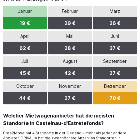
Januar
Februar
März
19 €
29 €
26 €
April
Mai
Juni
62 €
28 €
37 €
Juli
August
September
45 €
42 €
27 €
Oktober
November
Dezember
44 €
27 €
70 €
Welcher Mietwagenanbieter hat die meisten
Standorte in Castelnau-d'Estrétefonds?
Free2Move hat 4 Standorte in der Gegend – mehr als jeder andere
Anbieter. DRIVALIA hat die zweithöchste Anzahl an Standorten in