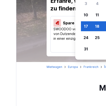
Erfahre, warum uns
3
4
zu finden.
10
11
Spare 40 % und mehr
17
18
SWOODOO vergleicht Preise
von Dutzenden Reise-Websites
24
25
in einer einzigen Suche.
31
Mietwagen
Europa
Frankreich
Î
M