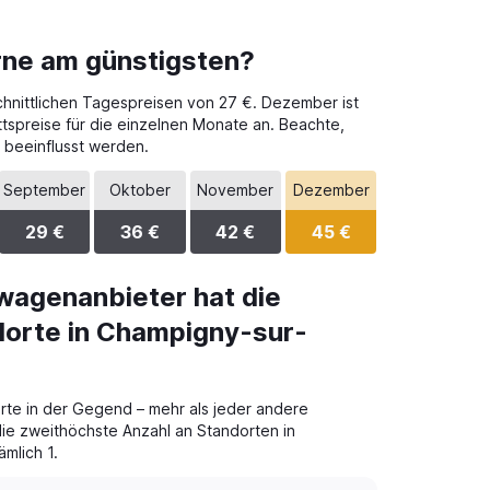
rne am günstigsten?
chnittlichen Tagespreisen von 27 €. Dezember ist
ttspreise für die einzelnen Monate an. Beachte,
 beeinflusst werden.
September
Oktober
November
Dezember
29 €
36 €
42 €
45 €
wagenanbieter hat die
dorte in Champigny-sur-
te in der Gegend – mehr als jeder andere
die zweithöchste Anzahl an Standorten in
mlich 1.