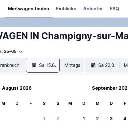
Mietwagen finden
Einblicke
Anbieter
FAQ
WAGEN IN Champigny-sur-Ma
s:
25-65
Sa 15.8.
Mittags
Sa 22.8.
M
August 2026
September 202
M
D
F
S
S
M
D
M
D
F
1
2
1
2
3
4