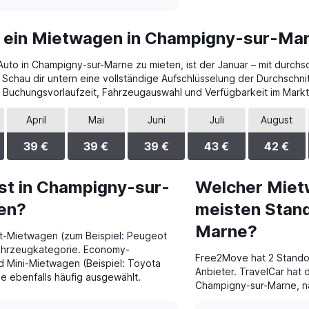
t ein Mietwagen in Champigny-sur-Ma
uto in Champigny-sur-Marne zu mieten, ist der Januar – mit durchs
 Schau dir untern eine vollständige Aufschlüsselung der Durchschni
 Buchungsvorlaufzeit, Fahrzeugauswahl und Verfügbarkeit im Markt
April
Mai
Juni
Juli
August
39 €
39 €
39 €
43 €
42 €
st in Champigny-sur-
Welcher Miet
en?
meisten Stan
Marne?
t-Mietwagen (zum Beispiel: Peugeot
Fahrzeugkategorie. Economy-
Free2Move hat 2 Standor
nd Mini-Mietwagen (Beispiel: Toyota
Anbieter. TravelCar hat 
 ebenfalls häufig ausgewählt.
Champigny-sur-Marne, nä