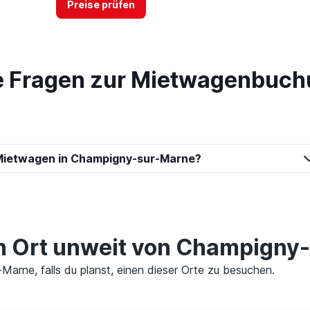
Preise prüfen
te Fragen zur Mietwagenbuc
al
Preise prüfen
Mietwagen in Champigny-sur-Marne?
Preise prüfen
en Ort unweit von Champigny
Marne, falls du planst, einen dieser Orte zu besuchen.
Preise prüfen