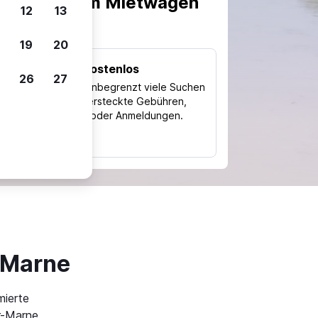
scheiden, um Mietwagen
12
13
19
20
Kostenlos
26
27
Trips
Nutze unbegrenzt viele Suchen
ohne versteckte Gebühren,
ch
Kosten oder Anmeldungen.
typ
-Marne
mierte
r-Marne