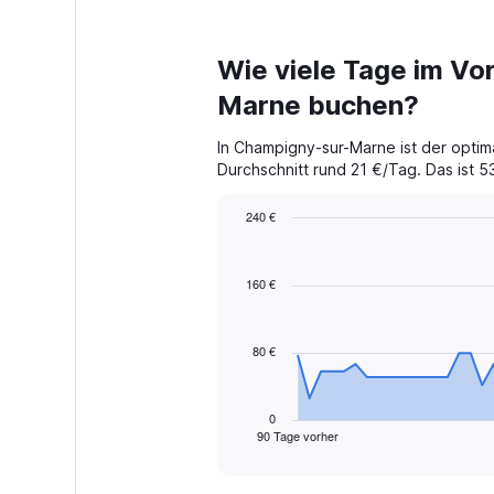
Wie viele Tage im Vo
Marne buchen?
In Champigny-sur-Marne ist der optim
Durchschnitt rund 21 €/Tag. Das ist 53
240 €
Chart
Chart
graphic.
with
91
160 €
data
points.
80 €
The
chart
has
1
0
90 Tage vorher
X
End
of
axis
interactive
displaying
chart