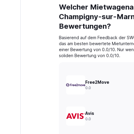
categories.
Welcher Mietwagenan
Range:
91
Champigny-sur-Marne
categories.
The
Bewertungen?
chart
has
Basierend auf dem Feedback der SW
1
das am besten bewertete Mietuntern
Y
einer Bewertung von 0.0/10. Nur wenig
axis
soliden Bewertung von 0.0/10.
displaying
values.
Range:
0
to
Free2Move
240.
0.0
Avis
0.0