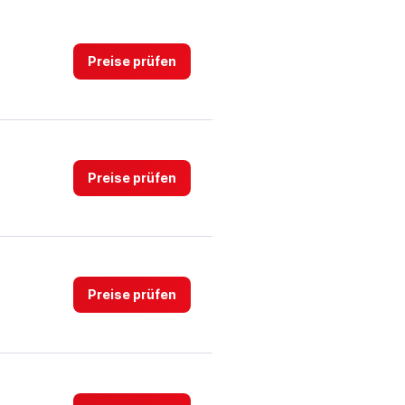
displaying
values.
Range:
0
Preise prüfen
to
3.
Preise prüfen
Preise prüfen