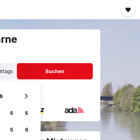
rne
ittags
Suchen
6
S
S
5
6