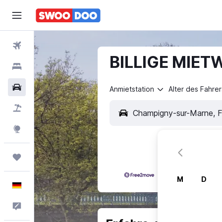
Flüge
BILLIGE MIET
Hotels
Mietwagen
Anmietstation
Alter des Fahrer
Pauschalreisen
Explore
Trips
M
D
Deutsch
Feedback