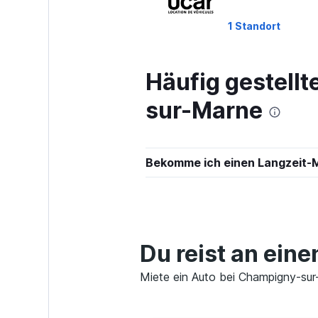
1 Standort
Häufig gestell
Target Car Rent
sur-Marne
1 Standort
Bekomme ich einen Langzeit-
Whiz Car
1 Standort
Du reist an ein
Hertz
Miete ein Auto bei Champigny-sur-
1 Standort