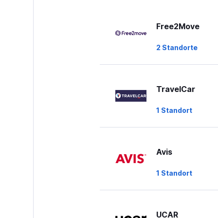
displaying
values.
Range:
Free2Move
0
to
2 Standorte
36.
TravelCar
1 Standort
Avis
1 Standort
UCAR