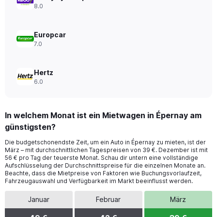
to
8.0
52.
Europcar
7.0
Hertz
6.0
In welchem Monat ist ein Mietwagen in Épernay am
günstigsten?
Die budgetschonendste Zeit, um ein Auto in Épernay zu mieten, ist der
März – mit durchschnittlichen Tagespreisen von 39 €. Dezember ist mit
56 € pro Tag der teuerste Monat. Schau dir untern eine vollständige
Aufschlüsselung der Durchschnittspreise für die einzelnen Monate an.
Beachte, dass die Mietpreise von Faktoren wie Buchungsvorlaufzeit,
Fahrzeugauswahl und Verfügbarkeit im Markt beeinflusst werden.
Januar
Februar
März