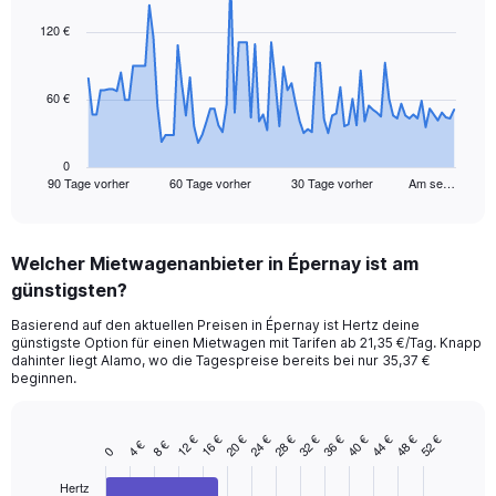
graphic.
with
91
120 €
data
points.
60 €
The
chart
has
1
0
90 Tage vorher
60 Tage vorher
30 Tage vorher
Am se…
X
End
of
axis
interactive
displaying
chart
categories.
Welcher Mietwagenanbieter in Épernay ist am
Range:
günstigsten?
91
categories.
Basierend auf den aktuellen Preisen in Épernay ist Hertz deine
The
günstigste Option für einen Mietwagen mit Tarifen ab 21,35 €/Tag. Knapp
chart
dahinter liegt Alamo, wo die Tagespreise bereits bei nur 35,37 €
has
beginnen.
1
Y
axis
12 €
16 €
20 €
24 €
28 €
32 €
36 €
40 €
44 €
48 €
52 €
4 €
8 €
Bar
Chart
0
displaying
graphic.
chart
values.
with
Hertz