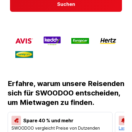
Suchen
Erfahre, warum unsere Reisenden
sich für SWOODOO entscheiden,
um Mietwagen zu finden.
Spare 40 % und mehr
SWOODOO vergleicht Preise von Dutzenden
Lass d