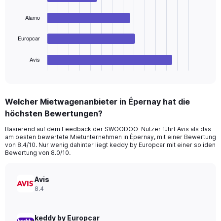
Range:
4
bars.
0
Alamo
to
The
180.
chart
Europcar
has
1
Avis
X
End
of
axis
interactive
displaying
chart
categories.
Welcher Mietwagenanbieter in Épernay hat die
Range:
höchsten Bewertungen?
4
categories.
Basierend auf dem Feedback der SWOODOO-Nutzer führt Avis als das
The
am besten bewertete Mietunternehmen in Épernay, mit einer Bewertung
chart
von 8.4/10. Nur wenig dahinter liegt keddy by Europcar mit einer soliden
has
Bewertung von 8.0/10.
1
Y
axis
Avis
displaying
8.4
values.
Range:
0
keddy by Europcar