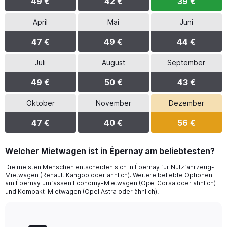
49 €
42 €
39 €
April
Mai
Juni
47 €
49 €
44 €
Juli
August
September
49 €
50 €
43 €
Oktober
November
Dezember
47 €
40 €
56 €
Welcher Mietwagen ist in Épernay am beliebtesten?
Die meisten Menschen entscheiden sich in Épernay für Nutzfahrzeug-
Mietwagen (Renault Kangoo oder ähnlich). Weitere beliebte Optionen
am Épernay umfassen Economy-Mietwagen (Opel Corsa oder ähnlich)
und Kompakt-Mietwagen (Opel Astra oder ähnlich).
Bar
Chart