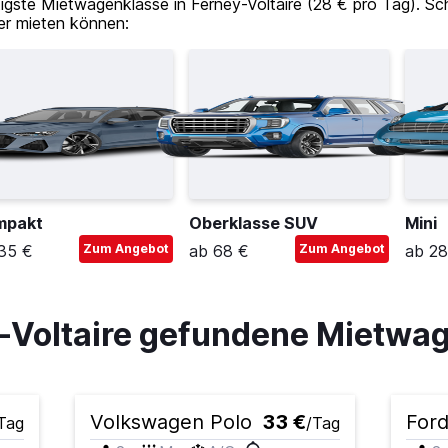
tigste Mietwagenklasse in Ferney-Voltaire (28 € pro Tag). Sc
er mieten können:
mpakt
Oberklasse SUV
Mini
35 €
Zum Angebot
ab 68 €
Zum Angebot
ab 28
y-Voltaire gefundene Mietw
Volkswagen Polo
33 €
Ford
Tag
/Tag