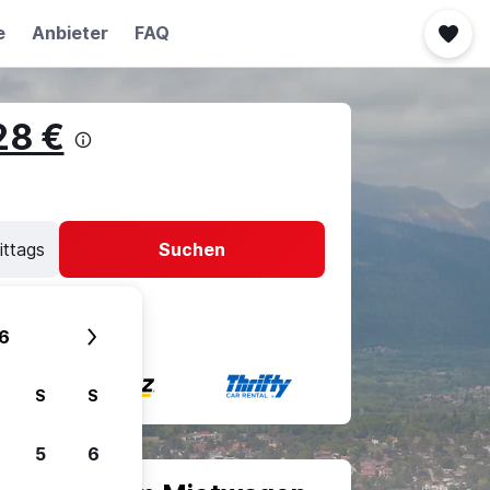
e
Anbieter
FAQ
28 €
ittags
Suchen
6
S
S
5
6