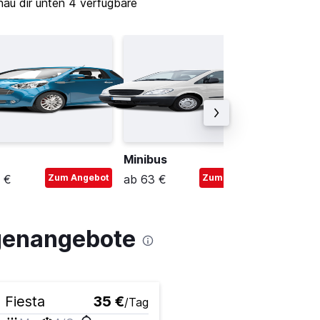
hau dir unten 4 verfügbare
Minibus
Kompa
 €
Zum Angebot
ab 63 €
Zum Angebot
ab 40 
agenangebote
 Fiesta
35 €
/Tag