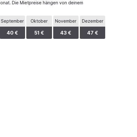
 Monat. Die Mietpreise hängen von deinem
September
Oktober
November
Dezember
40 €
51 €
43 €
47 €