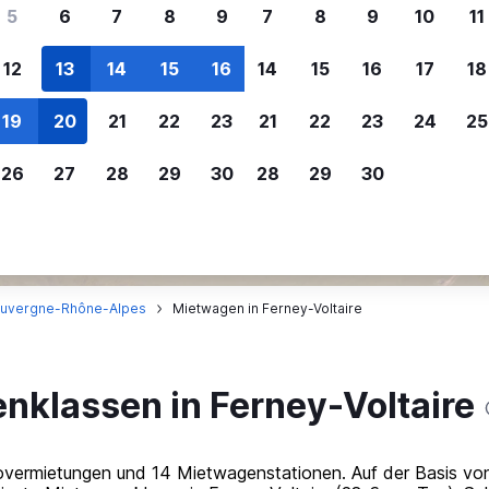
ere Reisenden sich für SWOODOO ent
5
6
7
8
9
7
8
9
10
11
12
13
14
15
16
14
15
16
17
18
Individuelle
Preisalarm
19
20
21
22
23
21
22
23
24
25
Anpassung von 
Lass dich benachrichtigen
,
Filtere deine
wenn Preise reduziert werden,
26
27
28
29
30
28
29
30
Mietwagenergebnisse na
um kein tolles Angebot zu
Anbieter, Preis, Fahrzeug
verpassen.
und mehr.
uvergne-Rhône-Alpes
Mietwagen in Ferney-Voltaire
nklassen in Ferney-Voltaire
tovermietungen und 14 Mietwagenstationen. Auf der Basis vo