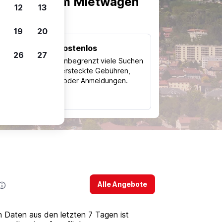
scheiden, um Mietwagen
12
13
19
20
Kostenlos
26
27
Trips
Nutze unbegrenzt viele Suchen
ohne versteckte Gebühren,
ch
Kosten oder Anmeldungen.
typ
Alle Angebote
n Daten aus den letzten 7 Tagen ist