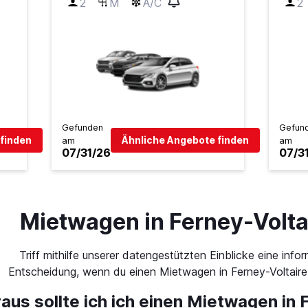
2
M
A/C
2
Gefunden
Gefun
finden
Ähnliche Angebote finden
am
am
07/31/26
07/3
Mietwagen in Ferney-Volta
Triff mithilfe unserer datengestützten Einblicke eine infor
Entscheidung, wenn du einen Mietwagen in Ferney-Voltaire
aus sollte ich ich einen Mietwagen in 