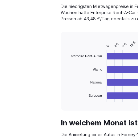
The
Die niedrigsten Mietwagenpreise in Fe
chart
Wochen hatte Enterprise Rent-A-Car –
has
Preisen ab 43,48 €/Tag ebenfalls zu 
1
Y
axis
displaying
1
12 €
values.
4 €
8 €
Bar
Chart
0
Range:
graphic.
chart
with
0
Enterprise Rent-A-Car
4
to
bars.
300.
Alamo
The
chart
National
has
1
Europcar
X
End
of
axis
interactive
displaying
chart
categories.
In welchem Monat ist
Range:
4
Die Anmietung eines Autos in Ferney-V
categories.