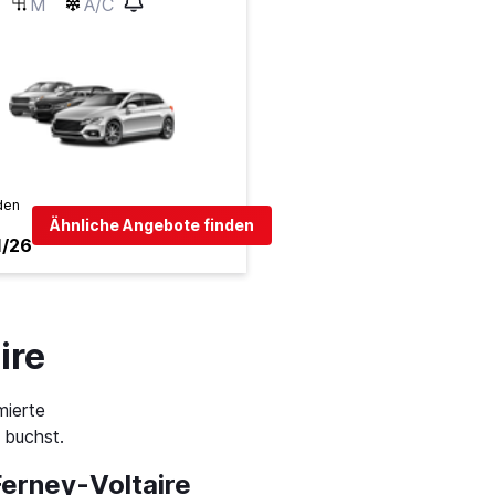
M
A/C
den
Ähnliche Angebote finden
1/26
ire
mierte
 buchst.
Ferney-Voltaire