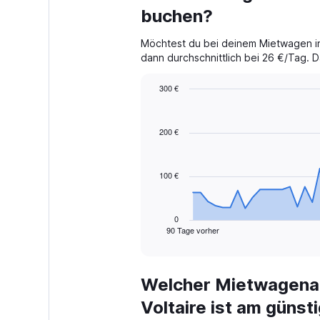
buchen?
Möchtest du bei deinem Mietwagen in 
dann durchschnittlich bei 26 €/Tag. 
300 €
Chart
Chart
graphic.
with
91
200 €
data
points.
100 €
The
chart
has
1
0
90 Tage vorher
X
End
of
axis
interactive
displaying
chart
categories.
Welcher Mietwagenan
Range:
91
Voltaire ist am günst
categories.