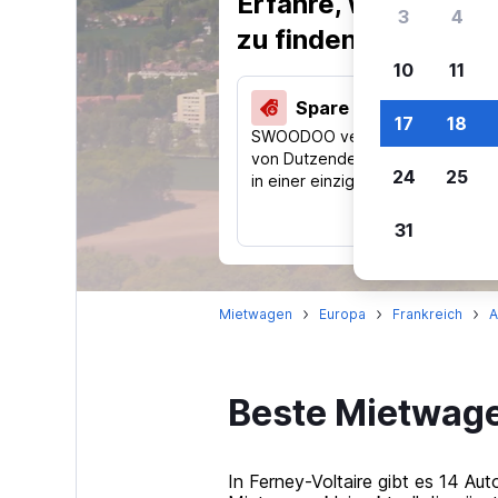
Erfahre, warum uns
3
4
zu finden.
10
11
Spare 40 % und mehr
17
18
SWOODOO vergleicht Preise
von Dutzenden Reise-Websites
24
25
in einer einzigen Suche.
31
Mietwagen
Europa
Frankreich
A
Beste Mietwage
In Ferney-Voltaire gibt es 14 Au