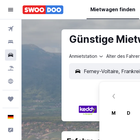
Mietwagen finden
Flüge
Günstige Miet
Hotels
Mietwagen
Anmietstation
Alter des Fahrer
Pauschalreisen
Explore
Trips
M
D
Deutsch
Feedback