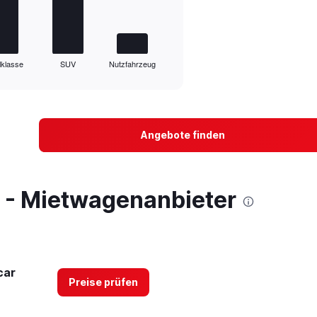
lklasse
SUV
Nutzfahrzeug
Angebote finden
e - Mietwagenanbieter
car
Preise prüfen