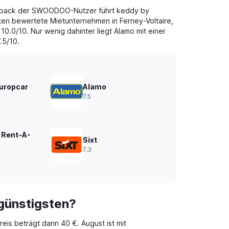
dback der SWOODOO-Nutzer führt keddy by
ten bewertete Mietunternehmen in Ferney-Voltaire,
10.0/10. Nur wenig dahinter liegt Alamo mit einer
.5/10.
Europcar
Alamo
7.5
 Rent-A-
Sixt
7.3
 günstigsten?
reis beträgt dann 40 €. August ist mit