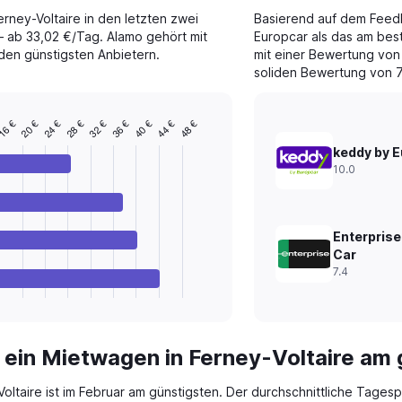
rney-Voltaire in den letzten zwei
Basierend auf dem Fee
 ab 33,02 €/Tag. Alamo gehört mit
Europcar als das am bes
den günstigsten Anbietern.
mit einer Bewertung von 
soliden Bewertung von 7
6 €
28 €
40 €
20 €
32 €
44 €
24 €
36 €
48 €
keddy by 
10.0
Enterprise
Car
7.4
 ein Mietwagen in Ferney-Voltaire am
oltaire ist im Februar am günstigsten. Der durchschnittliche Tagesp