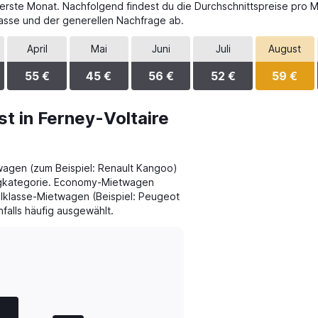
uerste Monat. Nachfolgend findest du die Durchschnittspreise pro
sse und der generellen Nachfrage ab.
April
Mai
Juni
Juli
August
55 €
45 €
56 €
52 €
59 €
t in Ferney-Voltaire
wagen (zum Beispiel: Renault Kangoo)
eugkategorie. Economy-Mietwagen
elklasse-Mietwagen (Beispiel: Peugeot
falls häufig ausgewählt.