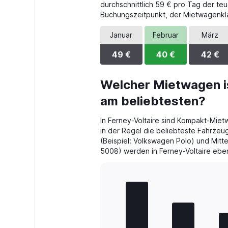
The
durchschnittlich 59 € pro Tag der te
chart
Buchungszeitpunkt, der Mietwagenkla
has
1
Januar
Februar
März
Y
axis
49 €
40 €
42 €
displaying
values.
Range:
Welcher Mietwagen is
0
am beliebtesten?
to
48.
In Ferney-Voltaire sind Kompakt-Miet
in der Regel die beliebteste Fahrz
(Beispiel: Volkswagen Polo) und Mitt
5008) werden in Ferney-Voltaire eben
Bar
Chart
graphic.
chart
with
5
bars.