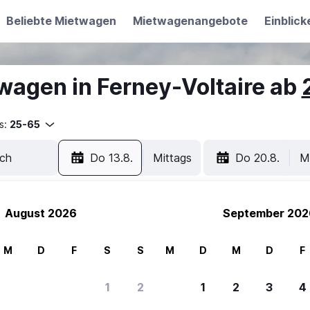
Beliebte Mietwagen
Mietwagenangebote
Einblick
wagen in Ferney-Voltaire ab
s:
25-65
Do 13.8.
Mittags
Do 20.8.
M
August 2026
September 202
M
D
F
S
S
M
D
M
D
F
1
2
1
2
3
4