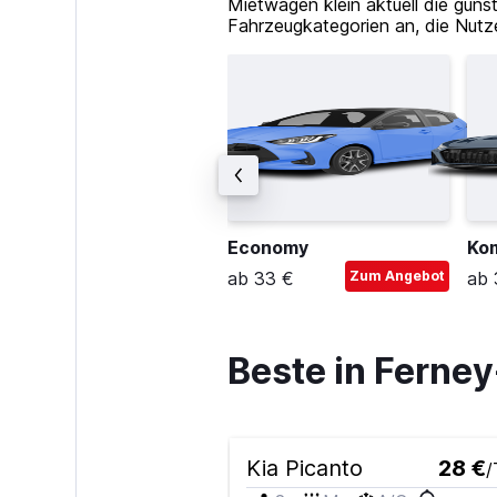
Mietwagen klein aktuell die güns
Fahrzeugkategorien an, die Nutz
ittelklasse-SUV
Economy
Ko
b 48 €
Zum Angebot
ab 33 €
Zum Angebot
ab 
Beste in Ferne
Kia Picanto
28 €
/