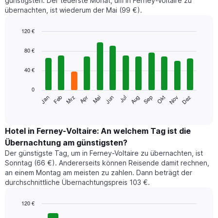
günstigsten. Der teuerste Monat, um in Ferney-Voltaire zu
übernachten, ist wiederum der Mai (99 €).
120 €
Bar
Chart
graphic.
chart
80 €
with
12
40 €
bars.
0
Das
Jan
Feb
Mrz
Apr
Mai
Jun
Jul
Aug
Sep
Okt
Nov
Dez
folgende
End
of
Diagramm
interactive
zeigt
chart
den
Hotel in Ferney-Voltaire: An welchem Tag ist die
durchschnittlichen
Übernachtung am günstigsten?
Zimmerpreis
Der günstigste Tag, um in Ferney-Voltaire zu übernachten, ist
im
Sonntag (66 €). Andererseits können Reisende damit rechnen,
jeweiligen
an einem Montag am meisten zu zahlen. Dann beträgt der
Monat
durchschnittliche Übernachtungspreis 103 €.
an.
Das
Diagramm
120 €
hat
Bar
Chart