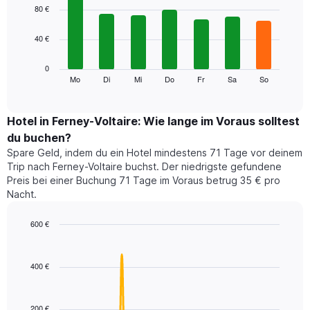
1
graphic.
chart
80 €
with
X-
7
Achse,
40 €
bars.
die
die
Das
0
Monate
folgende
Mo
Di
Mi
Do
Fr
Sa
So
End
anzeigt.
of
Diagramm
Das
interactive
zeigt
chart
Diagramm
den
Hotel in Ferney-Voltaire: Wie lange im Voraus solltest
hat
durchschnittlichen
1
du buchen?
Preis
Y-
Spare Geld, indem du ein Hotel mindestens 71 Tage vor deinem
eines
Achse,
Trip nach Ferney-Voltaire buchst. Der niedrigste gefundene
Zimmers
die
Preis bei einer Buchung 71 Tage im Voraus betrug 35 € pro
für
den
Nacht.
den
durchschnittlichen
jeweiligen
Zimmerpreis
Wochentag.
600 €
anzeigt.
Das
Line
Chart
Diagramm
graphic.
chart
with
hat
400 €
90
1
data
X-
points.
Achse,
200 €