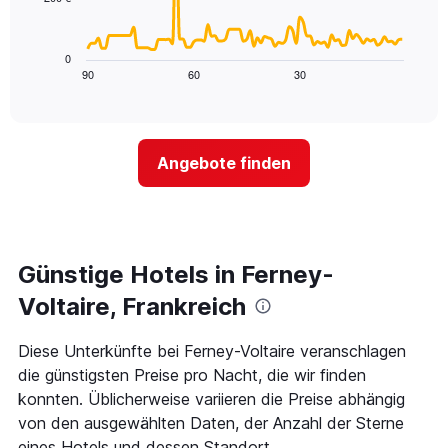
die
Das
die
folgende
Wochentage
Diagramm
0
anzeigt.
zeigt,
90
60
30
End
Das
of
wie
Diagramm
interactive
sich
chart
hat
der
1
Preis
Y-
Angebote finden
für
Achse,
ein
die
Zimmer
den
ändert,
durchschnittlichen
je
Zimmerpreis
näher
Günstige Hotels in Ferney-
anzeigt.
das
Aufenthaltsdatum
Voltaire, Frankreich
rückt.
Das
Diese Unterkünfte bei Ferney-Voltaire veranschlagen
Diagramm
die günstigsten Preise pro Nacht, die wir finden
hat
1
konnten. Üblicherweise variieren die Preise abhängig
X-
von den ausgewählten Daten, der Anzahl der Sterne
Achse,
eines Hotels und dessen Standort.