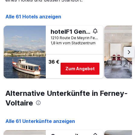
die
die
Anzahl
Alle 61 Hotels anzeigen
der
Tage
vor
hotelF1 Genève Aéroport Ferney-Voltaire
dem
1210 Route De Meyrin Ferney-Voltaire, Ferney-Voltaire, Ain, Frankreich
Aufenthalt
1,8 km vom Stadtzentrum
anzeigt
Das
Diagramm
36 €
hat
Zum Angebot
1
Y-
Achse,
die
Alternative Unterkünfte in Ferney-
den
durchschnittlichen
Voltaire
Zimmerpreis
anzeigt
Alle 61 Unterkünfte anzeigen