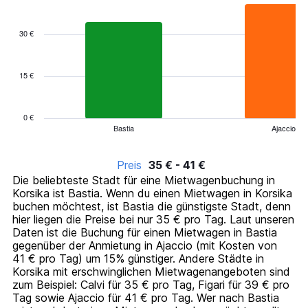
Bar
Chart
graphic.
chart
with
30 €
6
bars.
15 €
The
chart
has
1
0 €
Bastia
Ajaccio
X
End
of
axis
interactive
displaying
chart
Preis
35 € - 41 €
categories.
Die beliebteste Stadt für eine Mietwagenbuchung in
Range:
Korsika ist Bastia. Wenn du einen Mietwagen in Korsika
6
buchen möchtest, ist Bastia die günstigste Stadt, denn
categories.
hier liegen die Preise bei nur 35 € pro Tag. Laut unseren
The
Daten ist die Buchung für einen Mietwagen in Bastia
chart
gegenüber der Anmietung in Ajaccio (mit Kosten von
has
41 € pro Tag) um 15% günstiger. Andere Städte in
1
Korsika mit erschwinglichen Mietwagenangeboten sind
Y
zum Beispiel: Calvi für 35 € pro Tag, Figari für 39 € pro
axis
Tag sowie Ajaccio für 41 € pro Tag. Wer nach Bastia
displaying