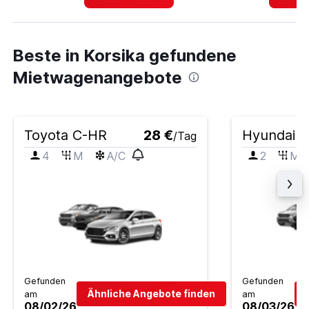
Beste in Korsika gefundene
Mietwagenangebote
Toyota C-HR
28 €
Hyundai i
/Tag
4
M
A/C
2
M
Gefunden
Gefunden
Ähnliche Angebote finden
am
am
08/02/26
08/03/26