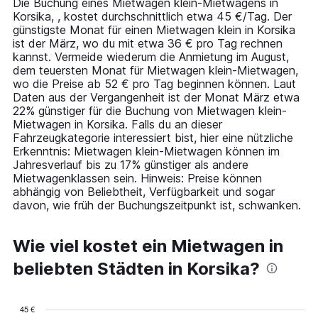
Die Buchung eines Mietwagen klein-Mietwagens in
categories.
Korsika, , kostet durchschnittlich etwa 45 €/Tag. Der
The
günstigste Monat für einen Mietwagen klein in Korsika
chart
ist der März, wo du mit etwa 36 € pro Tag rechnen
has
kannst. Vermeide wiederum die Anmietung im August,
1
dem teuersten Monat für Mietwagen klein-Mietwagen,
Y
wo die Preise ab 52 € pro Tag beginnen können. Laut
axis
Daten aus der Vergangenheit ist der Monat März etwa
displaying
22% günstiger für die Buchung von Mietwagen klein-
values.
Mietwagen in Korsika. Falls du an dieser
Range:
Fahrzeugkategorie interessiert bist, hier eine nützliche
0
Erkenntnis: Mietwagen klein-Mietwagen können im
to
Jahresverlauf bis zu 17% günstiger als andere
75.
Mietwagenklassen sein. Hinweis: Preise können
abhängig von Beliebtheit, Verfügbarkeit und sogar
davon, wie früh der Buchungszeitpunkt ist, schwanken.
Wie viel kostet ein Mietwagen in
beliebten Städten in Korsika?
45 €