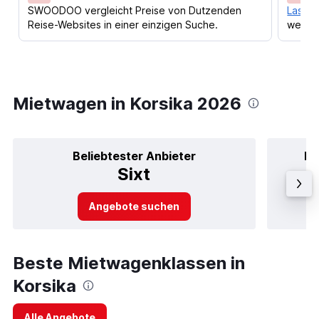
SWOODOO vergleicht Preise von Dutzenden
Lass d
Reise-Websites in einer einzigen Suche.
werden
Mietwagen in Korsika 2026
Beliebtester Anbieter
Be
Sixt
Angebote suchen
Beste Mietwagenklassen in
Korsika
Alle Angebote