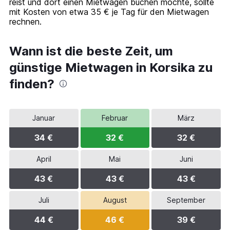
reist und dort einen Mietwagen buchen möchte, sollte
values.
mit Kosten von etwa 35 € je Tag für den Mietwagen
Range:
rechnen.
0
to
45.
Wann ist die beste Zeit, um
günstige Mietwagen in Korsika zu
finden?
Januar
Februar
März
34 €
32 €
32 €
April
Mai
Juni
43 €
43 €
43 €
Juli
August
September
44 €
46 €
39 €