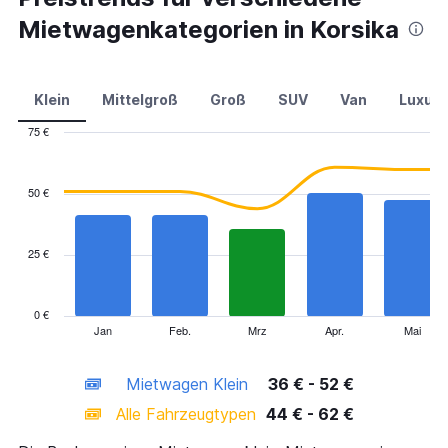
Mietwagenkategorien in Korsika
Klein
Mittelgroß
Groß
SUV
Van
Luxus
75 €
Combination
Chart
graphic.
chart
with
50 €
2
data
series.
25 €
The
chart
has
0 €
1
Jan
Feb.
Mrz
Apr.
Mai
End
of
X
interactive
axis
chart
Mietwagen Klein
36 € - 52 €
displaying
categories.
Alle Fahrzeugtypen
44 € - 62 €
Range:
14