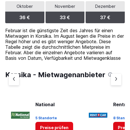
Oktober
November
Dezember
36 €
33 €
37 €
Februar ist die günstigste Zeit des Jahres für einen
Mietwagen in Korsika. Im August liegen die Preise in der
Regel höher und es gibt weniger Angebote. Diese
Tabelle zeigt die durchschnittlichen Mietpreise im
Februar. Aber die einzelnen Angebote variieren auf
Basis von Datum, Verfügbarkeit und Mietwagenklasse
Korsika - Mietwagenanbieter
National
Rent@
5 Standorte
8 Stando
Preise prüfen
Preis