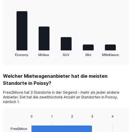
Bar
Chart
graphic.
chart
with
5
bars.
The
chart
has
1
Economy
Minibus
SUV
Mini
Mittelklasse
X
End
of
axis
interactive
displaying
chart
categories.
Welcher Mietwagenanbieter hat die meisten
Range:
Standorte in Poissy?
5
categories.
Free2Move hat 3 Standorte in der Gegend – mehr als jeder andere
The
Anbieter. Sixt hat die zweithöchste Anzahl an Standorten in Poissy,
chart
nämlich 1.
has
1
0
1
2
3
4
Y
Bar
Chart
axis
graphic.
chart
displaying
Free2Move
with