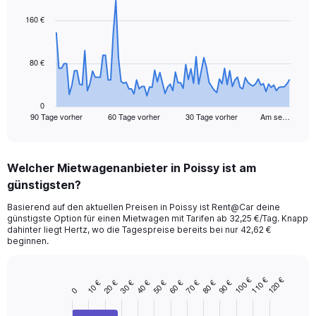
graphic.
with
91
160 €
data
points.
80 €
The
chart
has
1
0
90 Tage vorher
60 Tage vorher
30 Tage vorher
Am se…
X
End
of
axis
interactive
displaying
chart
categories.
Welcher Mietwagenanbieter in Poissy ist am
Range:
günstigsten?
91
categories.
Basierend auf den aktuellen Preisen in Poissy ist Rent@Car deine
The
günstigste Option für einen Mietwagen mit Tarifen ab 32,25 €/Tag. Knapp
chart
dahinter liegt Hertz, wo die Tagespreise bereits bei nur 42,62 €
has
beginnen.
1
Y
axis
100 €
110 €
120 €
10 €
20 €
30 €
40 €
50 €
60 €
70 €
80 €
90 €
Bar
Chart
0
displaying
graphic.
chart
values.
with