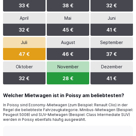
33 €
38 €
32 €
April
Mai
Juni
32 €
45 €
41 €
Juli
August
September
47 €
46 €
37 €
Oktober
November
Dezember
32 €
28 €
41 €
Welcher Mietwagen ist in Poissy am beliebtesten?
In Poissy sind Economy-Mietwagen (zum Beispiel: Renault Clio) in der
Regel die beliebteste Fahrzeugkategorie. Minibus-Mietwagen (Beispiel:
Peugeot 5008) und SUV-Mietwagen (Beispiel: Class Intermediate SUV)
werden in Poissy ebenfalls häufig ausgewählt.