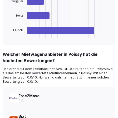
Range:
Rent@Car
3
bars.
0
to
The
Hertz
240.
chart
has
FLIZZR
1
X
End
of
axis
interactive
displaying
chart
categories.
Welcher Mietwagenanbieter in Poissy hat die
Range:
höchsten Bewertungen?
3
categories.
Basierend auf dem Feedback der SWOODOO-Nutzer führt Free2Move
The
als das am besten bewertete Mietunternehmen in Poissy, mit einer
chart
Bewertung von 0.0/10. Nur wenig dahinter liegt Sixt mit einer soliden
has
Bewertung von 0.0/10.
1
Y
axis
Free2Move
displaying
0.0
values.
Range:
0
Sixt