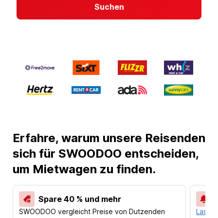
Suchen
Erfahre, warum unsere Reisenden
sich für SWOODOO entscheiden,
um Mietwagen zu finden.
Spare 40 % und mehr
SWOODOO vergleicht Preise von Dutzenden
Lass d