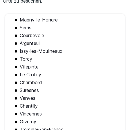
Orte zu besuchen.
Magny-le-Hongre
Serris
Courbevoie
Argenteuil
Issy-les-Moulineaux
Torcy
Villepinte
Le Crotoy
Chambord
Suresnes
Vanves
Chantilly
Vincennes
Giverny
Tremblay-en-France