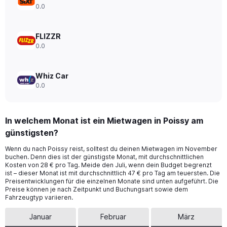
to
0.0
120.
FLIZZR
0.0
Whiz Car
0.0
In welchem Monat ist ein Mietwagen in Poissy am
günstigsten?
Wenn du nach Poissy reist, solltest du deinen Mietwagen im November
buchen. Denn dies ist der günstigste Monat, mit durchschnittlichen
Kosten von 28 € pro Tag. Meide den Juli, wenn dein Budget begrenzt
ist – dieser Monat ist mit durchschnittlich 47 € pro Tag am teuersten. Die
Preisentwicklungen für die einzelnen Monate sind unten aufgeführt. Die
Preise können je nach Zeitpunkt und Buchungsart sowie dem
Fahrzeugtyp variieren.
Januar
Februar
März