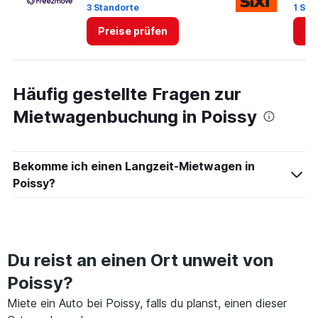
3 Standorte
1 Sta
to
4.
Preise prüfen
Pr
Häufig gestellte Fragen zur
Mietwagenbuchung in Poissy
Bekomme ich einen Langzeit-Mietwagen in
Poissy?
Du reist an einen Ort unweit von
Poissy?
Miete ein Auto bei Poissy, falls du planst, einen dieser