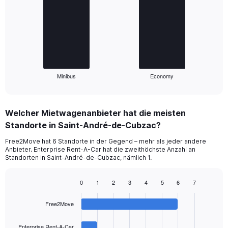
with
2
bars.
The
chart
has
1
Minibus
Economy
X
End
of
axis
interactive
displaying
chart
categories.
Welcher Mietwagenanbieter hat die meisten
Range:
Standorte in Saint-André-de-Cubzac?
2
categories.
Free2Move hat 6 Standorte in der Gegend – mehr als jeder andere
The
Anbieter. Enterprise Rent-A-Car hat die zweithöchste Anzahl an
chart
Standorten in Saint-André-de-Cubzac, nämlich 1.
has
1
0
1
2
3
4
5
6
7
Y
Bar
Chart
axis
graphic.
chart
displaying
Free2Move
with
values.
4
Range:
bars.
Enterprise Rent-A-Car