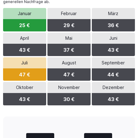
generellen Nachfrage ab.
Januar
Februar
März
25 €
29 €
36 €
April
Mai
Juni
43 €
37 €
43 €
Juli
August
September
47 €
47 €
44 €
Oktober
November
Dezember
43 €
30 €
43 €
Bar
Chart
graphic.
chart