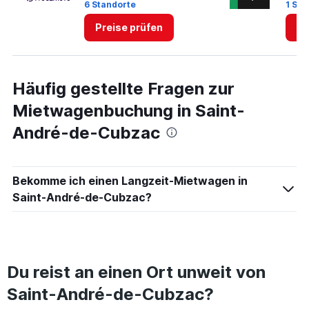
6 Standorte
1 Sta
Preise prüfen
Pr
Häufig gestellte Fragen zur
Mietwagenbuchung in Saint-
André-de-Cubzac
Bekomme ich einen Langzeit-Mietwagen in
Saint-André-de-Cubzac?
Du reist an einen Ort unweit von
Saint-André-de-Cubzac?