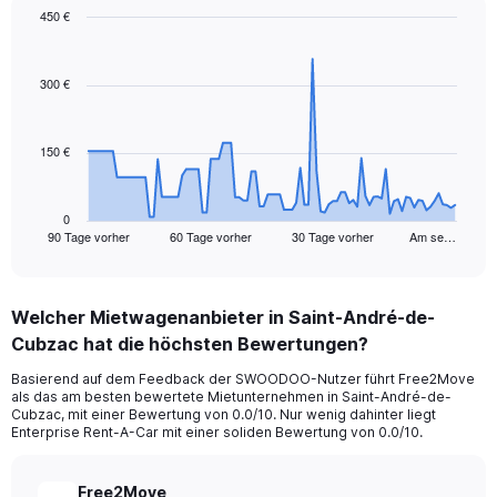
450 €
Chart
Chart
graphic.
with
91
300 €
data
points.
150 €
The
chart
has
1
0
90 Tage vorher
60 Tage vorher
30 Tage vorher
Am se…
X
End
of
axis
interactive
displaying
chart
categories.
Welcher Mietwagenanbieter in Saint-André-de-
Range:
Cubzac hat die höchsten Bewertungen?
91
categories.
Basierend auf dem Feedback der SWOODOO-Nutzer führt Free2Move
The
als das am besten bewertete Mietunternehmen in Saint-André-de-
chart
Cubzac, mit einer Bewertung von 0.0/10. Nur wenig dahinter liegt
has
Enterprise Rent-A-Car mit einer soliden Bewertung von 0.0/10.
1
Y
axis
Free2Move