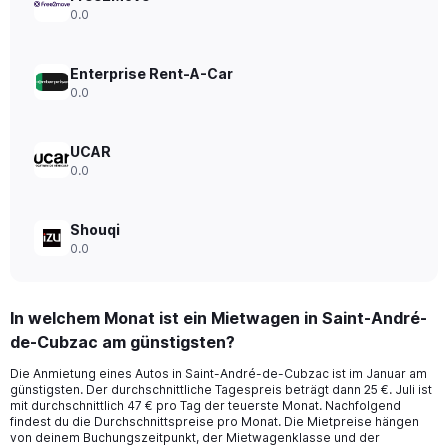
displaying
0.0
values.
Range:
0
Enterprise Rent-A-Car
to
0.0
450.
UCAR
0.0
Shouqi
0.0
In welchem Monat ist ein Mietwagen in Saint-André-
de-Cubzac am günstigsten?
Die Anmietung eines Autos in Saint-André-de-Cubzac ist im Januar am
günstigsten. Der durchschnittliche Tagespreis beträgt dann 25 €. Juli ist
mit durchschnittlich 47 € pro Tag der teuerste Monat. Nachfolgend
findest du die Durchschnittspreise pro Monat. Die Mietpreise hängen
von deinem Buchungszeitpunkt, der Mietwagenklasse und der